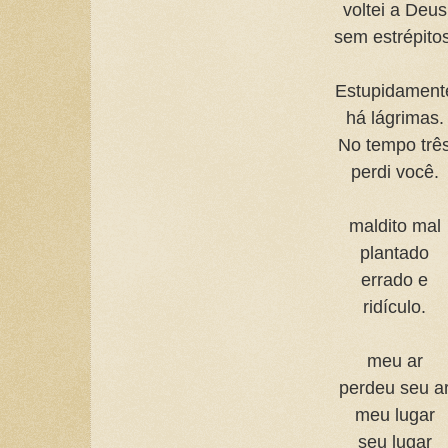
voltei a Deus
sem estrépito
Estupidament
há lágrimas.
No tempo trê
perdi você.
maldito mal
plantado
errado e
ridículo.
meu ar
perdeu seu a
meu lugar
seu lugar