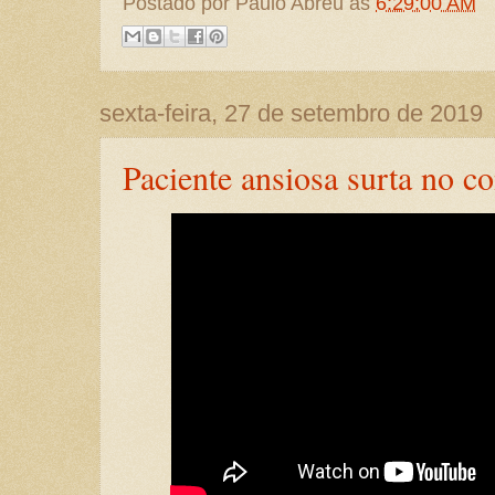
Postado por
Paulo Abreu
às
6:29:00 AM
sexta-feira, 27 de setembro de 2019
Paciente ansiosa surta no co