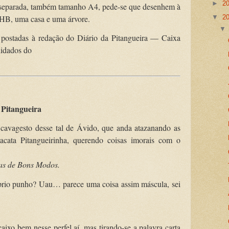
►
2
ha separada, também tamanho A4, pede-se que desenhem à
s HB, uma casa e uma árvore.
▼
2
 postadas à redação do Diário da Pitangueira — Caixa
idados do
a Pitangueira
cavagesto desse tal de Ávido, que anda atazanando as
cata Pitangueirinha, querendo coisas imorais com o
as de Bons Modos.
prio punho? Uau… parece uma coisa assim máscula, sei
ixo bem nesse perfel aí, mas tirando-se a palavra carta