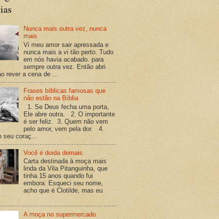
ias
Nunca mais outra vez, nunca
mais
Vi meu amor sair apressada e
nunca mais a vi tão perto. Tudo
em nós havia acabado. para
sempre outra vez. Então abri
o rever a cena de ...
Frases bíblicas famosas que
não estão na Bíblia
1. Se Deus fecha uma porta,
Ele abre outra. 2. O importante
é ser feliz. 3. Quem não vem
pelo amor, vem pela dor. 4.
o seu coraç...
Você é doida demais.
Carta destinada à moça mais
linda da Vila Pitanguinha, que
tinha 15 anos quando fui
embora. Esqueci seu nome,
acho que é Clotilde, mas eu
A moça no supermercado