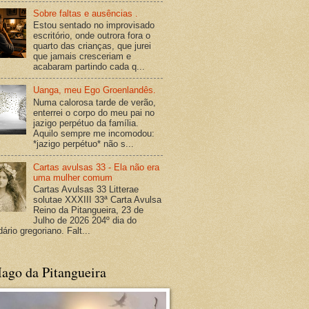
Sobre faltas e ausências .
Estou sentado no improvisado
escritório, onde outrora fora o
quarto das crianças, que jurei
que jamais cresceriam e
acabaram partindo cada q...
Uanga, meu Ego Groenlandês.
Numa calorosa tarde de verão,
enterrei o corpo do meu pai no
jazigo perpétuo da família.
Aquilo sempre me incomodou:
*jazigo perpétuo* não s...
Cartas avulsas 33 - Ela não era
uma mulher comum
Cartas Avulsas 33 Litterae
solutae XXXIII 33ª Carta Avulsa
Reino da Pitangueira, 23 de
Julho de 2026 204º dia do
ário gregoriano. Falt...
ago da Pitangueira