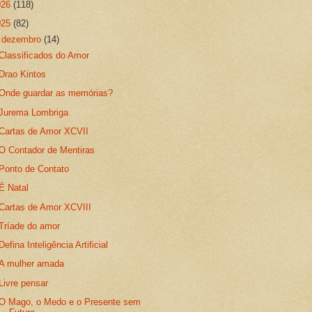
026
(118)
025
(82)
▼
dezembro
(14)
Classificados do Amor
Drao Kintos
Onde guardar as memórias?
Jurema Lombriga
Cartas de Amor XCVII
O Contador de Mentiras
Ponto de Contato
É Natal
Cartas de Amor XCVIII
Tríade do amor
Defina Inteligência Artificial
A mulher amada
Livre pensar
O Mago, o Medo e o Presente sem