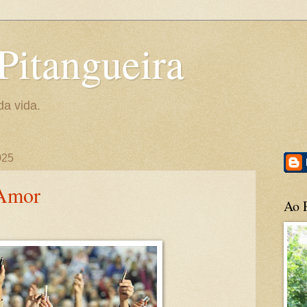
Pitangueira
da vida.
025
 Amor
Ao P