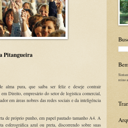
Bus
da Pitangueira
Bem
Sinta
reino 
e alma pura, que saiba ser feliz e deseje contrair
em Direito, empresário do setor de logística comercial,
dor em áreas nobres das redes sociais e da inteligência
Tran
arta de próprio punho, em papel pautado tamanho A4. A
Arq
eta esferográfica azul ou preta, discorrendo sobre suas