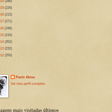
020
(286)
019
(226)
018
(212)
017
(271)
016
(246)
015
(216)
014
(352)
013
(232)
012
(255)
Paulo Abreu
Ver meu perfil completo
agens mais visitadas últimos