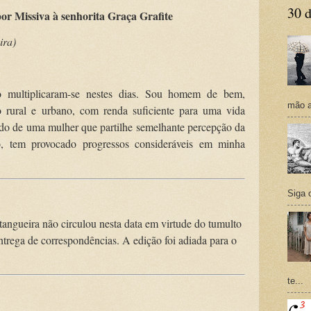
30 d
or Missiva à senhorita Graça Grafite
ira)
 multiplicaram-se nestes dias. Sou homem de bem,
mão a
o rural e urbano, com renda suficiente para uma vida
lado de uma mulher que partilhe semelhante percepção da
so, tem provocado progressos consideráveis em minha
Siga 
tangueira não circulou nesta data em virtude do tumulto
ntrega de correspondências. A edição foi adiada para o
te...