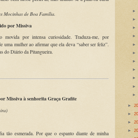
s Mocinhas de Boa Família.
ido por Missiva
o movida por intensa curiosidade. Traduza-me, por
e uma mulher ao afirmar que ela deva “saber ser feliz”.
as do Diário da Pitangueira.
or Missiva à senhorita Graça Grafite
►
2
ira
)
►
2
►
2
►
2
fia tão esmerada. Por que o espanto diante de minha