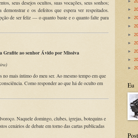
►
2
tos, seus desejos ocultos, suas vocações, seus sonhos;
 demonstrar e os defeitos que espera ver respeitados.
►
2
ção de ser feliz — o quanto baste e o quanto falte para
►
2
►
2
►
2
►
2
►
2
a Grafite ao senhor Ávido por Missiva
►
2
ira)
►
2
as no mais íntimo do meu ser. Ao mesmo tempo em que
 consciência. Como responder ao que há de oculto em
Eu
voroço. Naquele domingo, clubes, igrejas, botequins e
tos cenários de debate em torno das cartas publicadas
Post