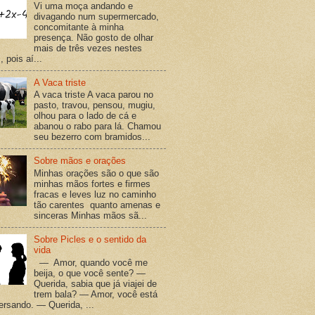
Vi uma moça andando e
divagando num supermercado,
concomitante à minha
presença. Não gosto de olhar
mais de três vezes nestes
 pois aí...
A Vaca triste
A vaca triste A vaca parou no
pasto, travou, pensou, mugiu,
olhou para o lado de cá e
abanou o rabo para lá. Chamou
seu bezerro com bramidos...
Sobre mãos e orações
Minhas orações são o que são
minhas mãos fortes e firmes
fracas e leves luz no caminho
tão carentes quanto amenas e
sinceras Minhas mãos sã...
Sobre Picles e o sentido da
vida
— Amor, quando você me
beija, o que você sente? —
Querida, sabia que já viajei de
trem bala? — Amor, você está
versando. — Querida, ...