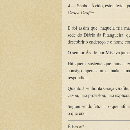
4
— Senhor Ávido, estou ávida po
Graça Grafite.
E foi assim que, naquela fria m
sede do Diário da Pitangueira, q
descobrir o endereço e o nome co
O senhor Ávido por Missiva jamais
Há quem sustente que nunca exi
consigo apenas uma mala, uma
respondidas.
Quanto à senhorita Graça Grafite,
casou, não protestou, não explicou
Seguiu sendo feliz — o que, afina
o que era.
É isto aí!