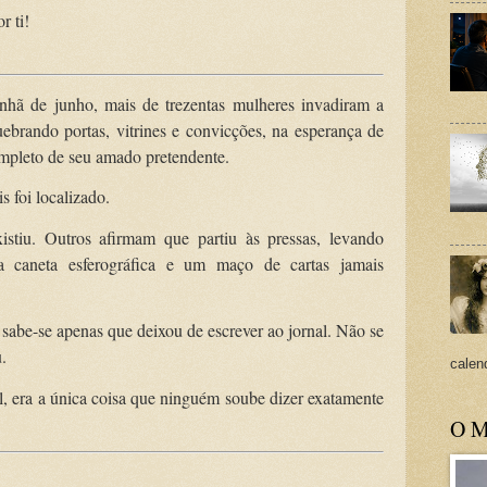
r ti!
anhã de junho, mais de trezentas mulheres invadiram a
uebrando portas, vitrines e convicções, na esperança de
mpleto de seu amado pretendente.
 foi localizado.
stiu. Outros afirmam que partiu às pressas, levando
 caneta esferográfica e um maço de cartas jamais
 sabe-se apenas que deixou de escrever ao jornal. Não se
.
calend
l, era a única coisa que ninguém soube dizer exatamente
O M