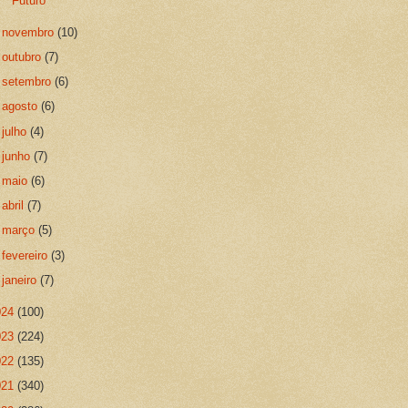
Futuro
►
novembro
(10)
►
outubro
(7)
►
setembro
(6)
►
agosto
(6)
►
julho
(4)
►
junho
(7)
►
maio
(6)
►
abril
(7)
►
março
(5)
►
fevereiro
(3)
►
janeiro
(7)
024
(100)
023
(224)
022
(135)
021
(340)