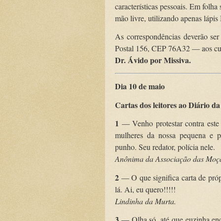
características pessoais. Em fol
mão livre, utilizando apenas lápi
As correspondências deverão ser
Postal 156, CEP 76A32 — aos cu
Dr. Ávido por Missiva
.
Dia 10 de maio
Cartas dos leitores ao Diário d
1
— Venho protestar contra este 
mulheres da nossa pequena e pa
punho. Seu redator, polícia nele.
Anônima da Associação das Moç
2
— O que significa carta de pró
lá. Ai, eu quero!!!!!
Lindinha da Murta.
3
— Olha só, até que euzinha enca