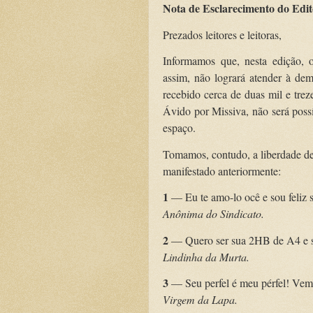
Nota de Esclarecimento do Edit
Prezados leitores e leitoras,
Informamos que, nesta edição, o
assim, não logrará atender à d
recebido cerca de duas mil e tre
Ávido por Missiva, não será possív
espaço.
Tomamos, contudo, a liberdade de 
manifestado anteriormente:
1
— Eu te amo-lo ocê e sou feliz s
Anônima do Sindicato.
2
— Quero ser sua 2HB de A4 e ser
Lindinha da Murta.
3
— Seu perfel é meu pérfel! Vem
Virgem da Lapa.