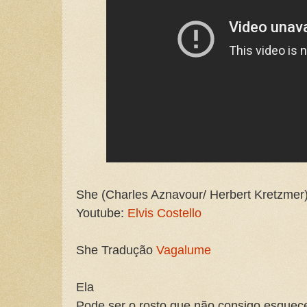
She (Charles Aznavour/ Herbert Kretzmer
Youtube:
Elvis Costello
She Tradução
Vagalume
Ela
Pode ser o rosto que não consigo esquec