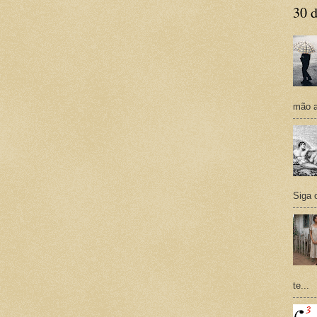
30 d
mão a
Siga 
te...