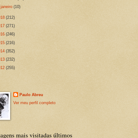
►
janeiro
(10)
018
(212)
017
(271)
016
(246)
015
(216)
014
(352)
013
(232)
012
(255)
Paulo Abreu
Ver meu perfil completo
agens mais visitadas últimos