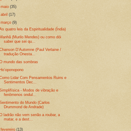
►
maio
(35)
►
abril
(17)
▼
março
(9)
As quatro leis da Espiritualidade (Índia)
Manhã (Murilo Mendes) ou como dói
saber que sei qu...
Chanson D’Automne (Paul Verlaine /
tradução Onesta...
O mundo das sombras
Hoʻoponopono
Como Lidar Com Pensamentos Ruins e
Sentimentos Dec...
Simplifísica - Modos de vibração e
fenômenos ondul...
Sentimento do Mundo (Carlos
Drummond de Andrade)
O ladrão não vem senão a roubar, a
matar, e a dest...
►
fevereiro
(13)