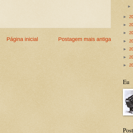
►
2
►
2
►
2
Página inicial
Postagem mais antiga
►
2
►
2
►
2
►
2
Eu
Post