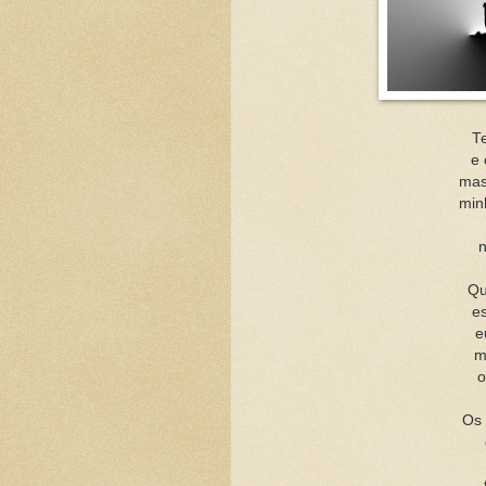
T
e 
mas
min
n
Qu
e
e
m
o
Os 