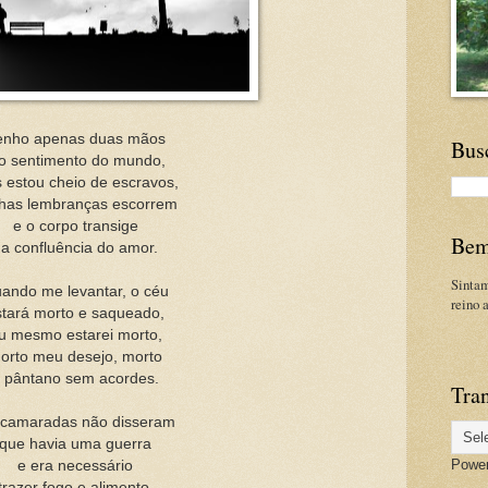
enho apenas duas mãos
Bus
o sentimento do mundo,
 estou cheio de escravos,
has lembranças escorrem
e o corpo transige
Bem
a confluência do amor.
Sinta
ando me levantar, o céu
reino 
stará morto e saqueado,
u mesmo estarei morto,
orto meu desejo, morto
 pântano sem acordes.
Tran
camaradas não disseram
que havia uma guerra
Powe
e era necessário
trazer fogo e alimento.