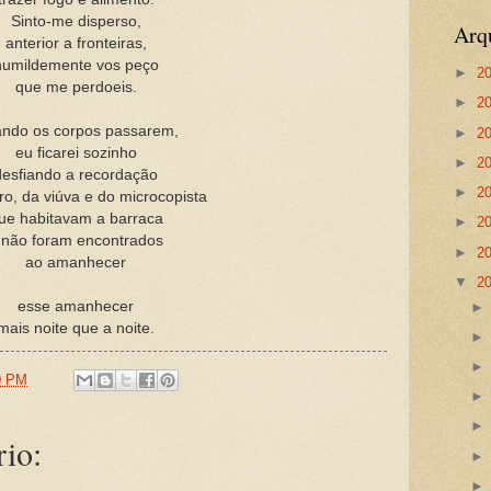
Sinto-me disperso,
Arq
anterior a fronteiras,
humildemente vos peço
►
2
que me perdoeis.
►
2
ndo os corpos passarem,
►
2
eu ficarei sozinho
►
2
desfiando a recordação
►
2
ro, da viúva e do microcopista
ue habitavam a barraca
►
2
 não foram encontrados
►
2
ao amanhecer
▼
2
esse amanhecer
mais noite que a noite.
0 PM
io: