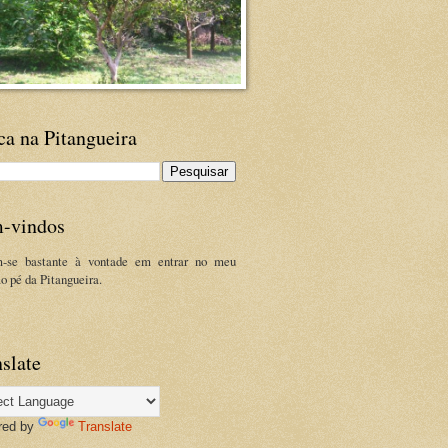
ca na Pitangueira
-vindos
m-se bastante à vontade em entrar no meu
ao pé da Pitangueira.
slate
red by
Translate