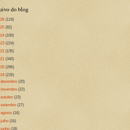
uivo do blog
026
(118)
025
(82)
024
(100)
023
(224)
022
(135)
021
(340)
020
(286)
019
(226)
►
dezembro
(20)
►
novembro
(22)
►
outubro
(23)
►
setembro
(27)
►
agosto
(16)
►
julho
(16)
►
junho
(18)