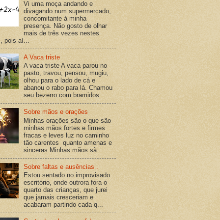
Vi uma moça andando e
divagando num supermercado,
concomitante à minha
presença. Não gosto de olhar
mais de três vezes nestes
 pois aí...
A Vaca triste
A vaca triste A vaca parou no
pasto, travou, pensou, mugiu,
olhou para o lado de cá e
abanou o rabo para lá. Chamou
seu bezerro com bramidos...
Sobre mãos e orações
Minhas orações são o que são
minhas mãos fortes e firmes
fracas e leves luz no caminho
tão carentes quanto amenas e
sinceras Minhas mãos sã...
Sobre faltas e ausências .
Estou sentado no improvisado
escritório, onde outrora fora o
quarto das crianças, que jurei
que jamais cresceriam e
acabaram partindo cada q...