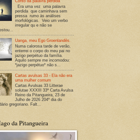
Conto da palavra perdida
Era uma vez uma palavra
perdida que caminhava sem
pressa rumo às análises
morfológicas. Veio um verbo
irregular qu e não se
estou...
Uanga, meu Ego Groenlandês.
Numa calorosa tarde de verão,
enterrei o corpo do meu pai no
jazigo perpétuo da família.
Aquilo sempre me incomodou:
*jazigo perpétuo* não s...
Cartas avulsas 33 - Ela não era
uma mulher comum
Cartas Avulsas 33 Litterae
solutae XXXIII 33ª Carta Avulsa
Reino da Pitangueira, 23 de
Julho de 2026 204º dia do
ário gregoriano. Falt...
ago da Pitangueira