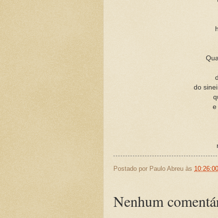
Qua
do sinei
q
e
Postado por
Paulo Abreu
às
10:26:0
Nenhum comentár