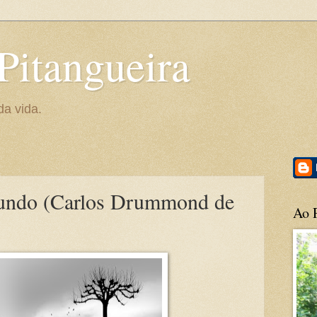
Pitangueira
da vida.
undo (Carlos Drummond de
Ao P