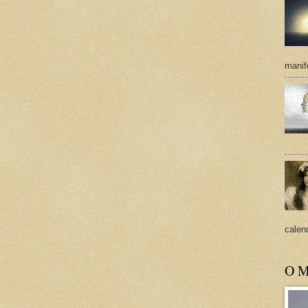
manif
calend
O M