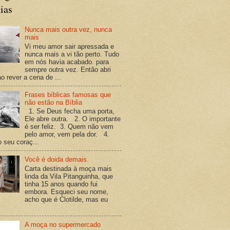
ias
Nunca mais outra vez, nunca
mais
Vi meu amor sair apressada e
nunca mais a vi tão perto. Tudo
em nós havia acabado. para
sempre outra vez. Então abri
o rever a cena de ...
Frases bíblicas famosas que
não estão na Bíblia
1. Se Deus fecha uma porta,
Ele abre outra. 2. O importante
é ser feliz. 3. Quem não vem
pelo amor, vem pela dor. 4.
o seu coraç...
Você é doida demais.
Carta destinada à moça mais
linda da Vila Pitanguinha, que
tinha 15 anos quando fui
embora. Esqueci seu nome,
acho que é Clotilde, mas eu
A moça no supermercado