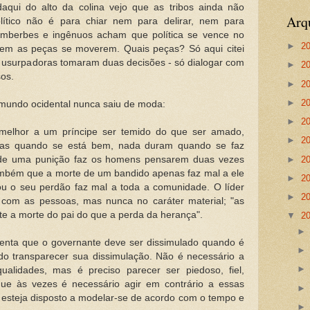
aqui do alto da colina vejo que as tribos ainda não
Arq
ítico não é para chiar nem para delirar, nem para
 imberbes e ingênuos acham que política se vence no
►
2
azem as peças se moverem. Quais peças? Só aqui citei
s usurpadoras tomaram duas decisões - só dialogar com
►
2
sos.
►
2
►
2
o mundo ocidental nunca saiu de moda:
►
2
 melhor a um príncipe ser temido do que ser amado,
►
2
tas quando se está bem, nada duram quando se faz
►
2
 de uma punição faz os homens pensarem duas vezes
 também que a morte de um bandido apenas faz mal a ele
►
2
u o seu perdão faz mal a toda a comunidade. O líder
►
2
 com as pessoas, mas nunca no caráter material; "as
e a morte do pai do que a perda da herança".
▼
2
enta que o governante deve ser dissimulado quando é
o transparecer sua dissimulação. Não é necessário a
ualidades, mas é preciso parecer ser piedoso, fiel,
que às vezes é necessário agir em contrário a essas
 esteja disposto a modelar-se de acordo com o tempo e