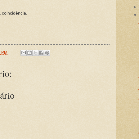
coincidência.
0 PM
io:
ário