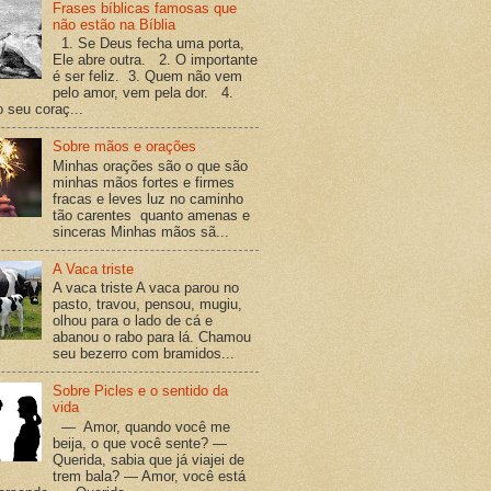
Frases bíblicas famosas que
não estão na Bíblia
1. Se Deus fecha uma porta,
Ele abre outra. 2. O importante
é ser feliz. 3. Quem não vem
pelo amor, vem pela dor. 4.
o seu coraç...
Sobre mãos e orações
Minhas orações são o que são
minhas mãos fortes e firmes
fracas e leves luz no caminho
tão carentes quanto amenas e
sinceras Minhas mãos sã...
A Vaca triste
A vaca triste A vaca parou no
pasto, travou, pensou, mugiu,
olhou para o lado de cá e
abanou o rabo para lá. Chamou
seu bezerro com bramidos...
Sobre Picles e o sentido da
vida
— Amor, quando você me
beija, o que você sente? —
Querida, sabia que já viajei de
trem bala? — Amor, você está