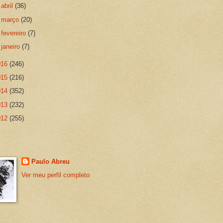
►
abril
(36)
►
março
(20)
►
fevereiro
(7)
►
janeiro
(7)
016
(246)
015
(216)
014
(352)
013
(232)
012
(255)
Paulo Abreu
Ver meu perfil completo