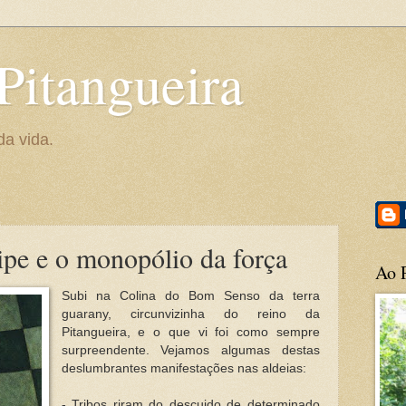
Pitangueira
da vida.
ipe e o monopólio da força
Ao P
Subi na Colina do Bom Senso da terra
guarany, circunvizinha do reino da
Pitangueira, e o que vi foi como sempre
surpreendente. Vejamos algumas destas
deslumbrantes manifestações nas aldeias:
- Tribos riram do descuido de determinado