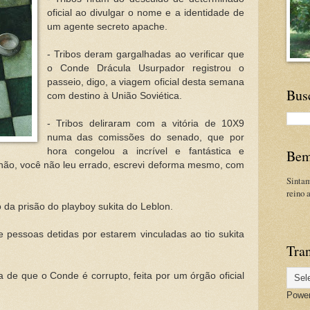
oficial ao divulgar o nome e a identidade de
um agente secreto apache.
- Tribos deram gargalhadas ao verificar que
o Conde Drácula Usurpador registrou o
passeio, digo, a viagem oficial desta semana
Bus
com destino à União Soviética.
- Tribos deliraram com a vitória de 10X9
numa das comissões do senado, que por
hora congelou a incrível e fantástica e
Bem
 (não, você não leu errado, escrevi deforma mesmo, com
Sinta
reino 
 da prisão do playboy sukita do Leblon.
e pessoas detidas por estarem vinculadas ao tio sukita
Tran
a de que o Conde é corrupto, feita por um órgão oficial
Powe