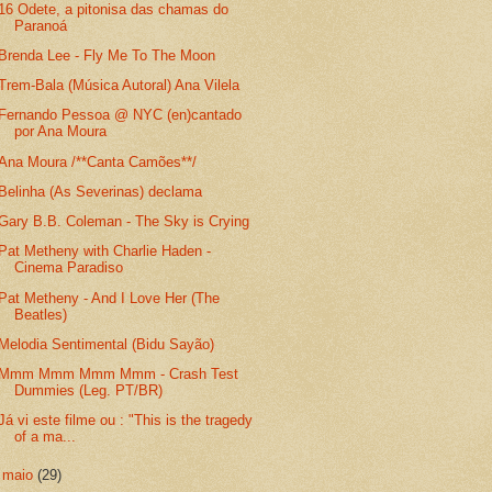
16 Odete, a pitonisa das chamas do
Paranoá
Brenda Lee - Fly Me To The Moon
Trem-Bala (Música Autoral) Ana Vilela
Fernando Pessoa @ NYC (en)cantado
por Ana Moura
Ana Moura /**Canta Camões**/
Belinha (As Severinas) declama
Gary B.B. Coleman - The Sky is Crying
Pat Metheny with Charlie Haden -
Cinema Paradiso
Pat Metheny - And I Love Her (The
Beatles)
Melodia Sentimental (Bidu Sayão)
Mmm Mmm Mmm Mmm - Crash Test
Dummies (Leg. PT/BR)
Já vi este filme ou : "This is the tragedy
of a ma...
►
maio
(29)