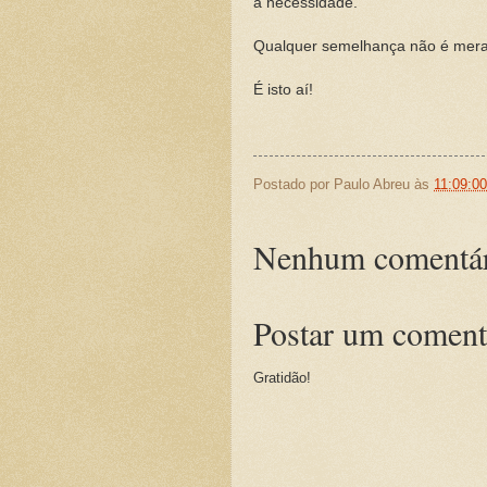
a necessidade.
Qualquer semelhança não é mera 
É isto aí!
Postado por
Paulo Abreu
às
11:09:0
Nenhum comentár
Postar um coment
Gratidão!