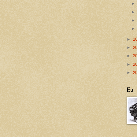
►
2
►
2
►
2
►
2
►
2
Eu