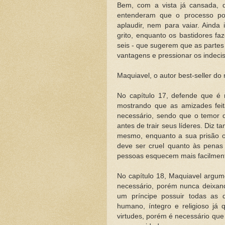
Bem, com a vista já cansada, d
entenderam que o processo pol
aplaudir, nem para vaiar. Ainda
grito, enquanto os bastidores f
seis - que sugerem que as parte
vantagens e pressionar os indeci
Maquiavel, o autor best-seller d
No capítulo 17, defende que é
mostrando que as amizades fei
necessário, sendo que o temor
antes de trair seus líderes. Diz
mesmo, enquanto a sua prisão o
deve ser cruel quanto às penas
pessoas esquecem mais facilment
No capítulo 18, Maquiavel argum
necessário, porém nunca deixand
um príncipe possuir todas as q
humano, íntegro e religioso já 
virtudes, porém é necessário que