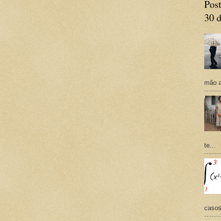
Post
30 d
mão a
te...
casos,