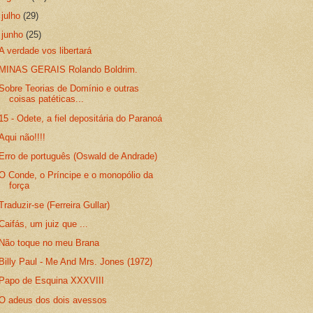
►
julho
(29)
▼
junho
(25)
A verdade vos libertará
MINAS GERAIS Rolando Boldrim.
Sobre Teorias de Domínio e outras
coisas patéticas...
15 - Odete, a fiel depositária do Paranoá
Aqui não!!!!
Erro de português (Oswald de Andrade)
O Conde, o Príncipe e o monopólio da
força
Traduzir-se (Ferreira Gullar)
Caifás, um juiz que ...
Não toque no meu Brana
Billy Paul - Me And Mrs. Jones (1972)
Papo de Esquina XXXVIII
O adeus dos dois avessos