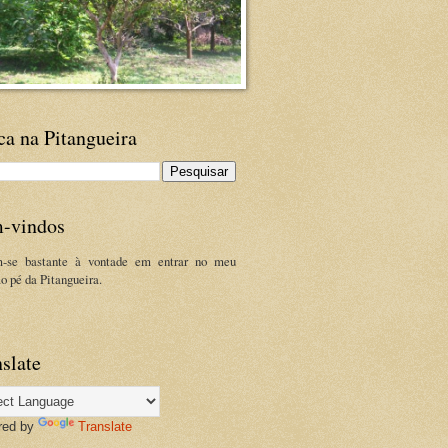
ca na Pitangueira
-vindos
m-se bastante à vontade em entrar no meu
ao pé da Pitangueira.
slate
red by
Translate