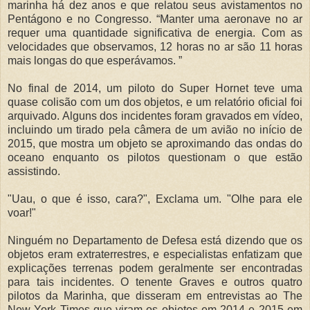
marinha há dez anos e que relatou seus avistamentos no
Pentágono e no Congresso. “Manter uma aeronave no ar
requer uma quantidade significativa de energia. Com as
velocidades que observamos, 12 horas no ar são 11 horas
mais longas do que esperávamos. ”
No final de 2014, um piloto do Super Hornet teve uma
quase colisão com um dos objetos, e um relatório oficial foi
arquivado. Alguns dos incidentes foram gravados em vídeo,
incluindo um tirado pela câmera de um avião no início de
2015, que mostra um objeto se aproximando das ondas do
oceano enquanto os pilotos questionam o que estão
assistindo.
"Uau, o que é isso, cara?", Exclama um. "Olhe para ele
voar!"
Ninguém no Departamento de Defesa está dizendo que os
objetos eram extraterrestres, e especialistas enfatizam que
explicações terrenas podem geralmente ser encontradas
para tais incidentes. O tenente Graves e outros quatro
pilotos da Marinha, que disseram em entrevistas ao The
New York Times que viram os objetos em 2014 e 2015 em