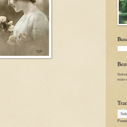
Bus
Bem
Sinta
reino 
Tran
Powe