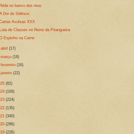
Rilda no banco dos réus.
A Dor do Silêncio
Cartas Avulsas XXX
Luta de Classes no Reino da Pitangueira
O Espinho na Carne
►
abril
(17)
►
março
(18)
►
fevereiro
(16)
►
janeiro
(22)
025
(82)
024
(100)
023
(224)
022
(135)
021
(340)
020
(286)
019
(226)