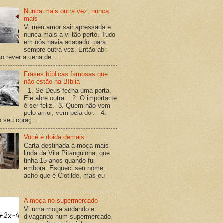
Nunca mais outra vez, nunca
mais
Vi meu amor sair apressada e
nunca mais a vi tão perto. Tudo
em nós havia acabado. para
sempre outra vez. Então abri
o rever a cena de ...
Frases bíblicas famosas que
não estão na Bíblia
1. Se Deus fecha uma porta,
Ele abre outra. 2. O importante
é ser feliz. 3. Quem não vem
pelo amor, vem pela dor. 4.
o seu coraç...
Você é doida demais.
Carta destinada à moça mais
linda da Vila Pitanguinha, que
tinha 15 anos quando fui
embora. Esqueci seu nome,
acho que é Clotilde, mas eu
A moça no supermercado
Vi uma moça andando e
divagando num supermercado,