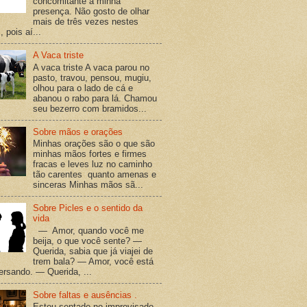
concomitante à minha
presença. Não gosto de olhar
mais de três vezes nestes
 pois aí...
A Vaca triste
A vaca triste A vaca parou no
pasto, travou, pensou, mugiu,
olhou para o lado de cá e
abanou o rabo para lá. Chamou
seu bezerro com bramidos...
Sobre mãos e orações
Minhas orações são o que são
minhas mãos fortes e firmes
fracas e leves luz no caminho
tão carentes quanto amenas e
sinceras Minhas mãos sã...
Sobre Picles e o sentido da
vida
— Amor, quando você me
beija, o que você sente? —
Querida, sabia que já viajei de
trem bala? — Amor, você está
versando. — Querida, ...
Sobre faltas e ausências .
Estou sentado no improvisado