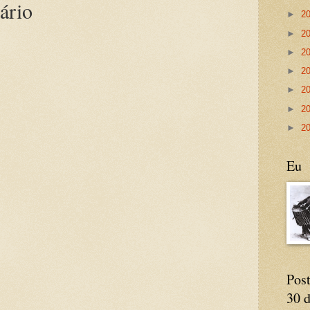
ário
►
2
►
2
►
2
►
2
►
2
►
2
►
2
Eu
Post
30 d