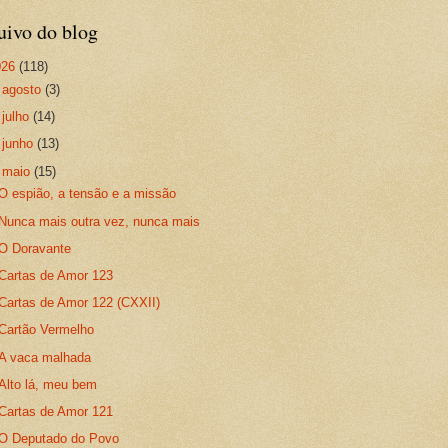
uivo do blog
026
(118)
►
agosto
(3)
►
julho
(14)
►
junho
(13)
▼
maio
(15)
O espião, a tensão e a missão
Nunca mais outra vez, nunca mais
O Doravante
Cartas de Amor 123
Cartas de Amor 122 (CXXII)
Cartão Vermelho
A vaca malhada
Alto lá, meu bem
Cartas de Amor 121
O Deputado do Povo