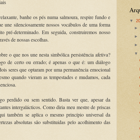
ais
Arq
axante, banhe os pés numa salmoura, respire fundo e
▼
2
que une silenciosamente nossos vocábulos de uma forma
ito pré-determinado. Em seguida, construiremos nosso
través de nossas escolhas.
obre o que nos une nesta simbólica persistência afetiva?
jogo de certo ou errado; é apenas o que é: um diálogo
 dois seres que optaram por uma permanência emocional
 mesmo quando vieram as tempestades e mudamos, cada
lenciosa.
lgo perdido ou sem sentido. Basta ver que, apesar da
antes intergalácticos. Como diria meu mestre de priscas
aqui também se aplica o mesmo princípio universal da
ertezas absolutas são substituídas pelo acolhimento das