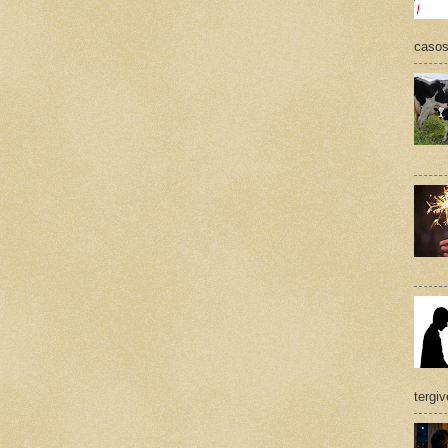
casos,
tergi