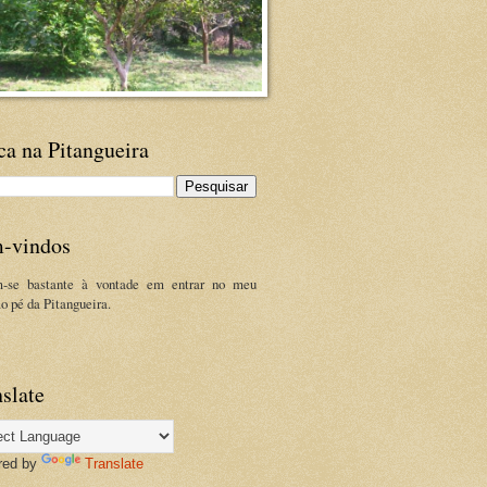
ca na Pitangueira
-vindos
m-se bastante à vontade em entrar no meu
ao pé da Pitangueira.
slate
red by
Translate