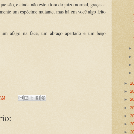
ue são, e ainda não estou fora do juízo normal, graças a
amente um espécime mutante, mas há em você algo feito
 um afago na face, um abraço apertado e um beijo
►
2
►
2
 AM
►
2
►
2
io:
►
2
►
2
►
2