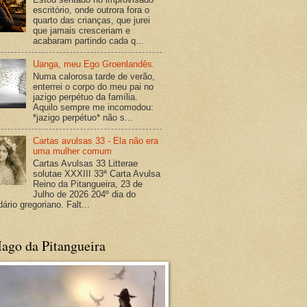
escritório, onde outrora fora o
quarto das crianças, que jurei
que jamais cresceriam e
acabaram partindo cada q...
Uanga, meu Ego Groenlandês.
Numa calorosa tarde de verão,
enterrei o corpo do meu pai no
jazigo perpétuo da família.
Aquilo sempre me incomodou:
*jazigo perpétuo* não s...
Cartas avulsas 33 - Ela não era
uma mulher comum
Cartas Avulsas 33 Litterae
solutae XXXIII 33ª Carta Avulsa
Reino da Pitangueira, 23 de
Julho de 2026 204º dia do
ário gregoriano. Falt...
ago da Pitangueira