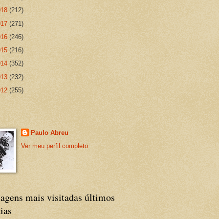
018
(212)
017
(271)
016
(246)
015
(216)
014
(352)
013
(232)
012
(255)
Paulo Abreu
Ver meu perfil completo
agens mais visitadas últimos
ias