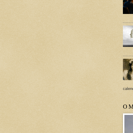
calend
O M