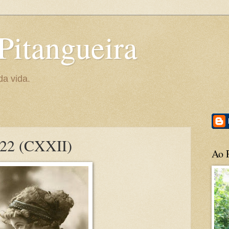
Pitangueira
da vida.
122 (CXXII)
Ao P