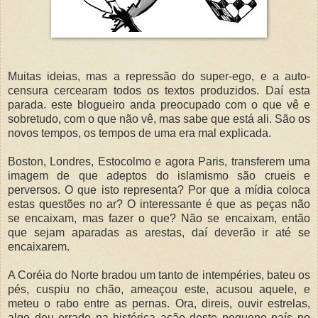
Muitas ideias, mas a repressão do super-ego, e a auto-
censura cercearam todos os textos produzidos. Daí esta
parada. este blogueiro anda preocupado com o que vê e
sobretudo, com o que não vê, mas sabe que está ali. São os
novos tempos, os tempos de uma era mal explicada.
Boston, Londres, Estocolmo e agora Paris, transferem uma
imagem de que adeptos do islamismo são crueis e
perversos. O que isto representa? Por que a mídia coloca
estas questões no ar? O interessante é que as peças não
se encaixam, mas fazer o que? Não se encaixam, então
que sejam aparadas as arestas, daí deverão ir até se
encaixarem.
A Coréia do Norte bradou um tanto de intempéries, bateu os
pés, cuspiu no chão, ameaçou este, acusou aquele, e
meteu o rabo entre as pernas. Ora, direis, ouvir estrelas,
algo deu errado na histérica ação deste pequeno país no