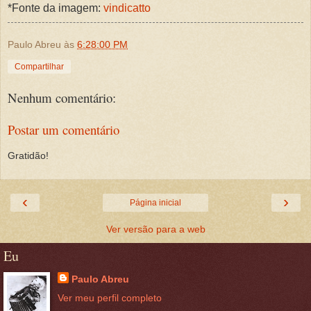
*Fonte da imagem:
vindicatto
Paulo Abreu
às
6:28:00 PM
Compartilhar
Nenhum comentário:
Postar um comentário
Gratidão!
‹
›
Página inicial
Ver versão para a web
Eu
Paulo Abreu
Ver meu perfil completo