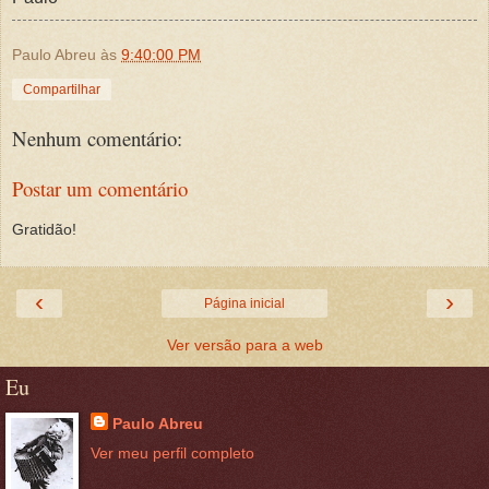
Paulo Abreu
às
9:40:00 PM
Compartilhar
Nenhum comentário:
Postar um comentário
Gratidão!
‹
›
Página inicial
Ver versão para a web
Eu
Paulo Abreu
Ver meu perfil completo