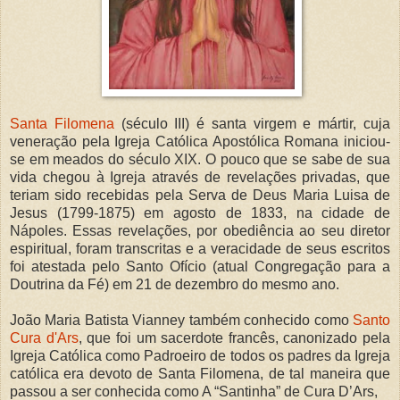
Santa Filomena
(século III) é santa virgem e mártir, cuja
veneração pela Igreja Católica Apostólica Romana iniciou-
se em meados do século XIX. O pouco que se sabe de sua
vida chegou à Igreja através de revelações privadas, que
teriam sido recebidas pela Serva de Deus Maria Luisa de
Jesus (1799-1875) em agosto de 1833, na cidade de
Nápoles. Essas revelações, por obediência ao seu diretor
espiritual, foram transcritas e a veracidade de seus escritos
foi atestada pelo Santo Ofício (atual Congregação para a
Doutrina da Fé) em 21 de dezembro do mesmo ano.
João Maria Batista Vianney também conhecido como
Santo
Cura d'Ars
, que foi um sacerdote francês, canonizado pela
Igreja Católica como Padroeiro de todos os padres da Igreja
católica era devoto de Santa Filomena, de tal maneira que
passou a ser conhecida como A “Santinha” de Cura D’Ars,