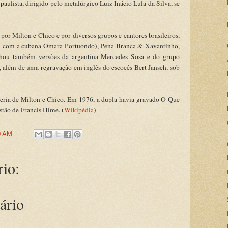
ulista, dirigido pelo metalúrgico Luiz Inácio Lula da Silva, se
or Milton e Chico e por diversos grupos e cantores brasileiros,
ia com a cubana Omara Portuondo), Pena Branca & Xavantinho,
hou também versões da argentina Mercedes Sosa e do grupo
 além de uma regravação em inglês do escocês Bert Jansch, sob
ceria de Milton e Chico. Em 1976, a dupla havia gravado O Que
stão de Francis Hime. (
Wikipédia
)
0 AM
io:
ário