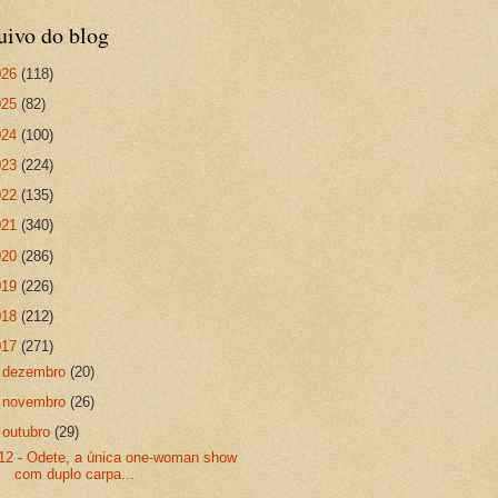
uivo do blog
026
(118)
025
(82)
024
(100)
023
(224)
022
(135)
021
(340)
020
(286)
019
(226)
018
(212)
017
(271)
►
dezembro
(20)
►
novembro
(26)
▼
outubro
(29)
12 - Odete, a única one-woman show
com duplo carpa...