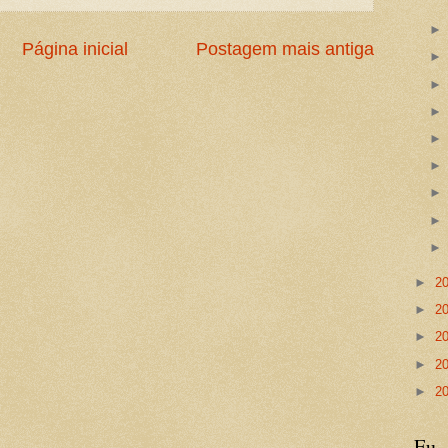
Página inicial
Postagem mais antiga
►
2
►
2
►
2
►
2
►
2
Eu