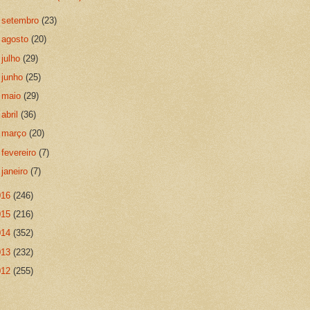
►
setembro
(23)
►
agosto
(20)
►
julho
(29)
►
junho
(25)
►
maio
(29)
►
abril
(36)
►
março
(20)
►
fevereiro
(7)
►
janeiro
(7)
016
(246)
015
(216)
014
(352)
013
(232)
012
(255)