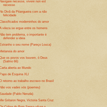
Navigare necesse, vivere non est
necesse.
No Divã da Pitangueira com a não
felicidade
Classificados moderninhos do amor
A vileza se ergue entre os homens
Não tem problema, o importante é
defender a ideia
Estranho o seu nome (Pareço Louca)
Metanoia do amor
Que os povos vos louvem, ó Deus
(Salmo 66)
Carta aberta ao Mundo
Papo de Esquina XLI
O retorno ao trabalho escravo no Brasil
Não vos vades vós (poemeu)
Saudade (Pablo Neruda)
Me Gritaron Negra, Victoria Santa Cruz
Da Colina do Bom Senso vê-se o