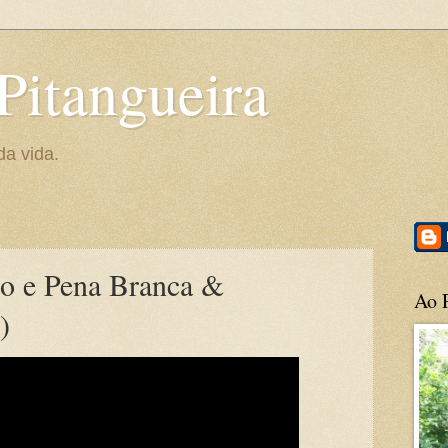
Pitangueira
da vida.
o e Pena Branca &
Ao P
)