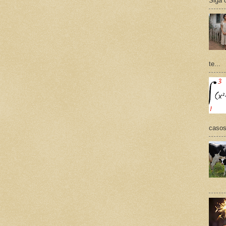
Siga 
te...
casos,