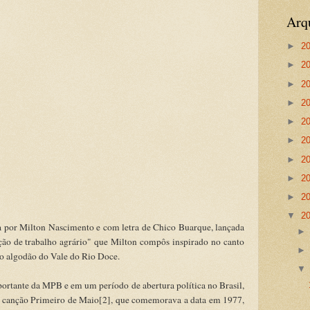
Arq
►
2
►
2
►
2
►
2
►
2
►
2
►
2
►
2
►
2
▼
2
por Milton Nascimento e com letra de Chico Buarque, lançada
ão de trabalho agrário" que Milton compôs inspirado no canto
o algodão do Vale do Rio Doce.
tante da MPB e em um período de abertura política no Brasil,
 canção Primeiro de Maio[2], que comemorava a data em 1977,