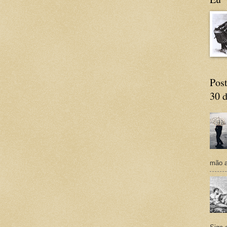
Post
30 d
mão a