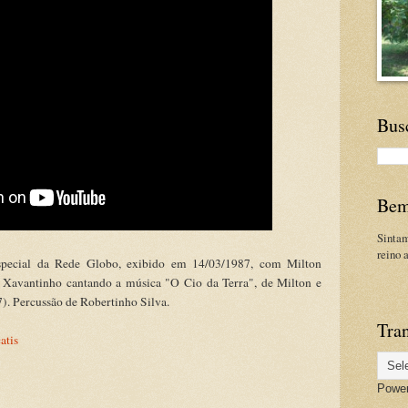
Bus
Bem
Sinta
reino 
special da Rede Globo, exibido em 14/03/1987, com Milton
Xavantinho cantando a música "O Cio da Terra", de Milton e
). Percussão de Robertinho Silva.
Tran
atis
Powe