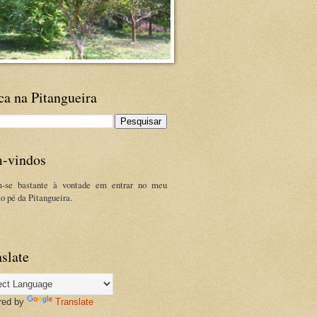
ca na Pitangueira
-vindos
m-se bastante à vontade em entrar no meu
ao pé da Pitangueira.
slate
red by
Translate