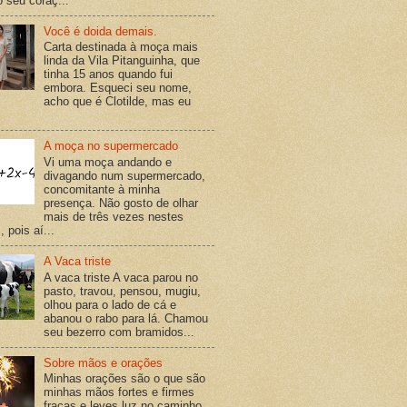
o seu coraç...
Você é doida demais.
Carta destinada à moça mais
linda da Vila Pitanguinha, que
tinha 15 anos quando fui
embora. Esqueci seu nome,
acho que é Clotilde, mas eu
A moça no supermercado
Vi uma moça andando e
divagando num supermercado,
concomitante à minha
presença. Não gosto de olhar
mais de três vezes nestes
 pois aí...
A Vaca triste
A vaca triste A vaca parou no
pasto, travou, pensou, mugiu,
olhou para o lado de cá e
abanou o rabo para lá. Chamou
seu bezerro com bramidos...
Sobre mãos e orações
Minhas orações são o que são
minhas mãos fortes e firmes
fracas e leves luz no caminho