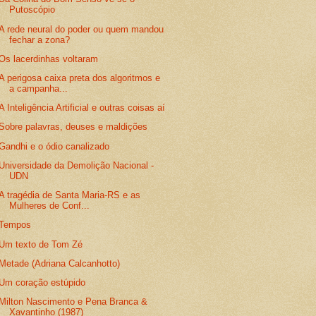
Putoscópio
A rede neural do poder ou quem mandou
fechar a zona?
Os lacerdinhas voltaram
A perigosa caixa preta dos algoritmos e
a campanha...
A Inteligência Artificial e outras coisas aí
Sobre palavras, deuses e maldições
Gandhi e o ódio canalizado
Universidade da Demolição Nacional -
UDN
A tragédia de Santa Maria-RS e as
Mulheres de Conf...
Tempos
Um texto de Tom Zé
Metade (Adriana Calcanhotto)
Um coração estúpido
Milton Nascimento e Pena Branca &
Xavantinho (1987)