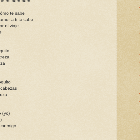
 de mi bam bam
cómo te sabe
amor a ti te cabe
r el viaje
e
quito
treza
eza
oquito
pecabezas
pieza
o (yo)
)
 conmigo