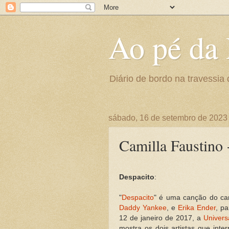
Ao pé da 
Diário de bordo na travessia 
sábado, 16 de setembro de 2023
Camilla Faustino 
Despacito
:
"
Despacito
" é uma canção do ca
Daddy Yankee
, e
Erika Ender
, p
12 de janeiro de 2017, a
Univers
mostra os dois artistas que int