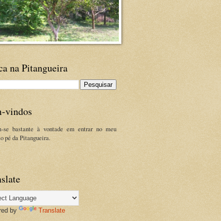
ca na Pitangueira
-vindos
m-se bastante à vontade em entrar no meu
ao pé da Pitangueira.
slate
red by
Translate