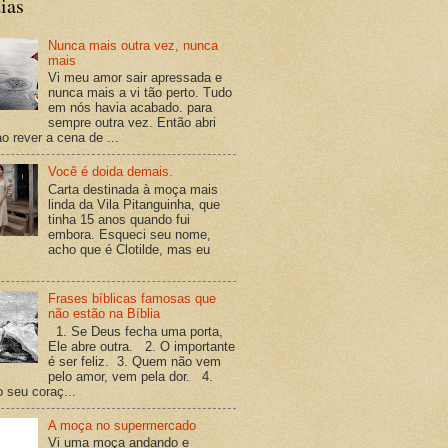
ias
Nunca mais outra vez, nunca
mais
Vi meu amor sair apressada e
nunca mais a vi tão perto. Tudo
em nós havia acabado. para
sempre outra vez. Então abri
o rever a cena de ...
Você é doida demais.
Carta destinada à moça mais
linda da Vila Pitanguinha, que
tinha 15 anos quando fui
embora. Esqueci seu nome,
acho que é Clotilde, mas eu
Frases bíblicas famosas que
não estão na Bíblia
1. Se Deus fecha uma porta,
Ele abre outra. 2. O importante
é ser feliz. 3. Quem não vem
pelo amor, vem pela dor. 4.
o seu coraç...
A moça no supermercado
Vi uma moça andando e