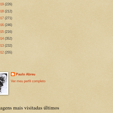
019
(226)
018
(212)
017
(271)
016
(246)
015
(216)
014
(352)
013
(232)
012
(255)
Paulo Abreu
Ver meu perfil completo
agens mais visitadas últimos