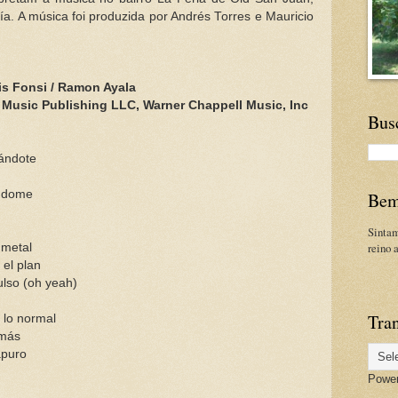
ría. A música foi produzida por Andrés Torres e Mauricio
is Fonsi / Ramon Ayala
 Music Publishing LLC, Warner Chappell Music, Inc
Bus
rándote
ándome
Bem
Sinta
reino 
 metal
el plan
ulso (oh yeah)
Tran
 lo normal
 más
apuro
Powe