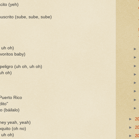
ito (yeh)
uscrito (sube, sube, sube)
 uh oh)
avoritos baby)
eligro (uh oh, uh oh)
 uh oh)
Puerto Rico
dito"
 (báilalo)
►
2
(hey yeah, yeah)
►
2
quito (oh no)
 uh oh)
►
2