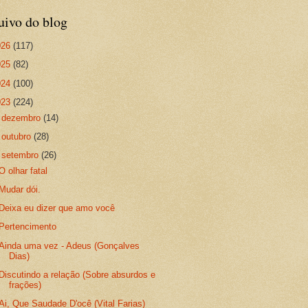
uivo do blog
026
(117)
025
(82)
024
(100)
023
(224)
►
dezembro
(14)
►
outubro
(28)
▼
setembro
(26)
O olhar fatal
Mudar dói.
Deixa eu dizer que amo você
Pertencimento
Ainda uma vez - Adeus (Gonçalves
Dias)
Discutindo a relação (Sobre absurdos e
frações)
Ai, Que Saudade D'ocê (Vital Farias)