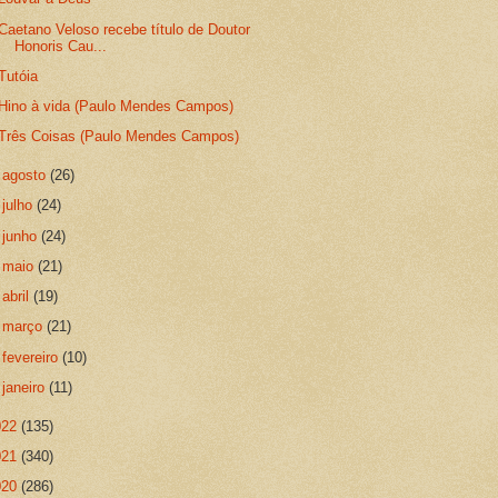
Caetano Veloso recebe título de Doutor
Honoris Cau...
Tutóia
Hino à vida (Paulo Mendes Campos)
Três Coisas (Paulo Mendes Campos)
►
agosto
(26)
►
julho
(24)
►
junho
(24)
►
maio
(21)
►
abril
(19)
►
março
(21)
►
fevereiro
(10)
►
janeiro
(11)
022
(135)
021
(340)
020
(286)