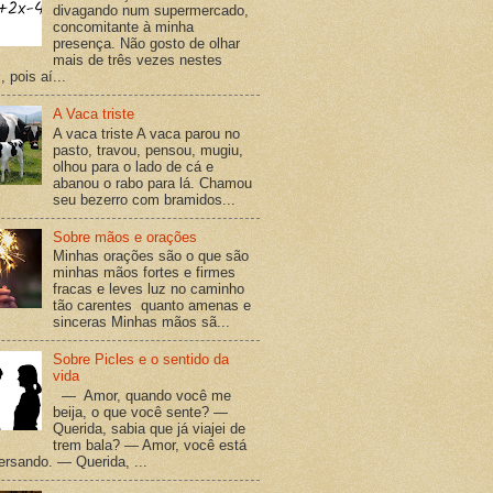
divagando num supermercado,
concomitante à minha
presença. Não gosto de olhar
mais de três vezes nestes
 pois aí...
A Vaca triste
A vaca triste A vaca parou no
pasto, travou, pensou, mugiu,
olhou para o lado de cá e
abanou o rabo para lá. Chamou
seu bezerro com bramidos...
Sobre mãos e orações
Minhas orações são o que são
minhas mãos fortes e firmes
fracas e leves luz no caminho
tão carentes quanto amenas e
sinceras Minhas mãos sã...
Sobre Picles e o sentido da
vida
— Amor, quando você me
beija, o que você sente? —
Querida, sabia que já viajei de
trem bala? — Amor, você está
versando. — Querida, ...