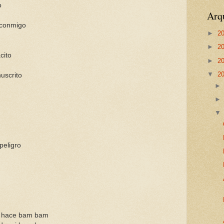
o
Arq
 conmigo
►
2
►
2
cito
►
2
▼
2
nuscrito
peligro
e hace bam bam