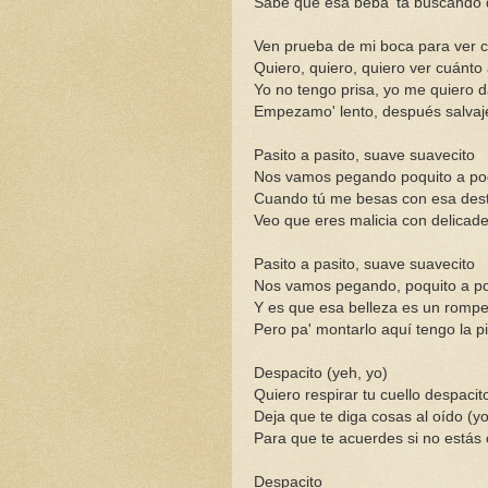
Sabe que esa beba 'tá buscando
Ven prueba de mi boca para ver 
Quiero, quiero, quiero ver cuánto 
Yo no tengo prisa, yo me quiero da
Empezamo' lento, después salvaj
Pasito a pasito, suave suavecito
Nos vamos pegando poquito a po
Cuando tú me besas con esa des
Veo que eres malicia con delicad
Pasito a pasito, suave suavecito
Nos vamos pegando, poquito a p
Y es que esa belleza es un rom
Pero pa' montarlo aquí tengo la 
Despacito (yeh, yo)
Quiero respirar tu cuello despacit
Deja que te diga cosas al oído (yo
Para que te acuerdes si no estás
Despacito