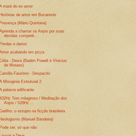
A maré do ex-amor
Histórias de amor em Bucareste
Presença (Mário Quintana)
Aprenda a chamar os Anjos por suas
devidas competê...
Perdas e danos
Amor acabando em pizza
Célia - Deixa (Baden Powell e Vinicius
de Moraes)
Camilla Faustino - Despacito
A Misoginia Estrutural 2
A palavra edificante
432Hz Tom milagroso / Meditação dos
Anjos / 528Hz ...
Gatilho: o estupro na ficção brasileira
Neologismo (Manuel Bandeira)
Pode ser, só que não
Louvar a Deus