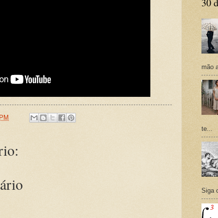
30 d
mão a
 PM
te...
io:
ário
Siga 