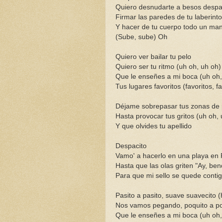
Quiero desnudarte a besos despac
Firmar las paredes de tu laberinto
Y hacer de tu cuerpo todo un man
(Sube, sube) Oh
Quiero ver bailar tu pelo
Quiero ser tu ritmo (uh oh, uh oh)
Que le enseñes a mi boca (uh oh,
Tus lugares favoritos (favoritos, f
Déjame sobrepasar tus zonas de p
Hasta provocar tus gritos (uh oh,
Y que olvides tu apellido
Despacito
Vamo' a hacerlo en una playa en 
Hasta que las olas griten "Ay, ben
Para que mi sello se quede contigo
Pasito a pasito, suave suavecito 
Nos vamos pegando, poquito a po
Que le enseñes a mi boca (uh oh,