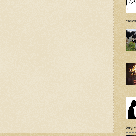
casos,
tergi