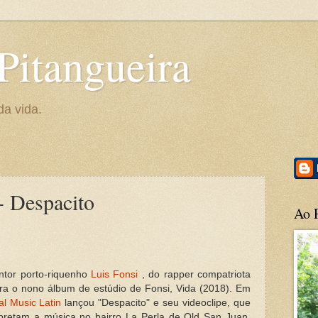
Pitangueira
da vida.
- Despacito
Ao P
ntor porto-riquenho
Luis Fonsi
, do rapper compatriota
ara o nono álbum de estúdio de Fonsi, Vida (2018). Em
al Music Latin
lançou "Despacito" e seu videoclipe, que
erpretam a música no bairro La Perla de Old San Juan,