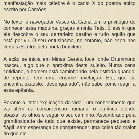
manifestação mais célebre é o canto X do poema épico
escrito por Camões.
No texto, o navegador Vasco da Gama tem o privilégio de
conhecer essa máquina, graças à ninfa Tétis. É assim que
ele descobre o seu derradeiro destino e tudo aquilo que
está por vir. O seu entusiasmo, no entanto, não ecoa nos
versos escritos pelo poeta brasileiro.
A ação se inicia em Minas Gerais, local onde Drummond
nasceu, algo que o aproxima deste sujeito. Numa cena
cotidiana, o homem está caminhando pela estrada quando,
de repente, tem uma enorme revelação. Ele, que se
encontra exausto, "desenganado", não sabe como reagir a
essa epifania.
Perante a "total explicação da vida", um conhecimento que
vai além da compreensão humana, o eu-lírico decide
abaixar os olhos e seguir o seu caminho. Assombrado pela
grandiosidade de tudo que existe, permanece pequeno e
frágil, sem esperança de compreender uma coisa tão maior
do que ele.