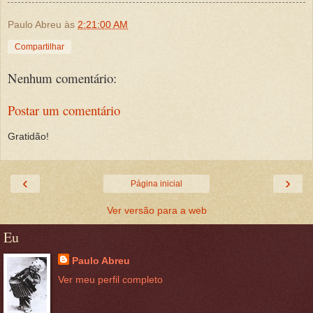
Paulo Abreu
às
2:21:00 AM
Compartilhar
Nenhum comentário:
Postar um comentário
Gratidão!
‹
›
Página inicial
Ver versão para a web
Eu
Paulo Abreu
Ver meu perfil completo