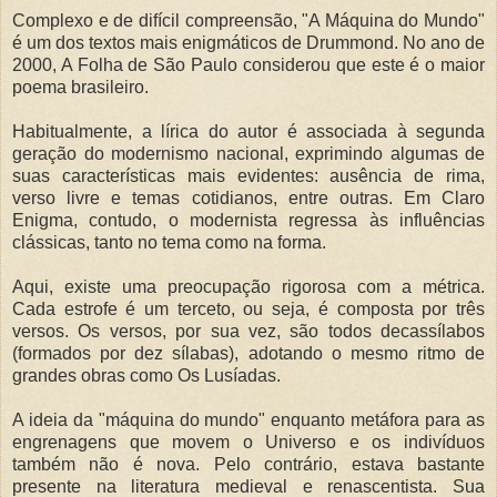
Complexo e de difícil compreensão, "A Máquina do Mundo"
é um dos textos mais enigmáticos de Drummond. No ano de
2000, A Folha de São Paulo considerou que este é o maior
poema brasileiro.
Habitualmente, a lírica do autor é associada à segunda
geração do modernismo nacional, exprimindo algumas de
suas características mais evidentes: ausência de rima,
verso livre e temas cotidianos, entre outras. Em Claro
Enigma, contudo, o modernista regressa às influências
clássicas, tanto no tema como na forma.
Aqui, existe uma preocupação rigorosa com a métrica.
Cada estrofe é um terceto, ou seja, é composta por três
versos. Os versos, por sua vez, são todos decassílabos
(formados por dez sílabas), adotando o mesmo ritmo de
grandes obras como Os Lusíadas.
A ideia da "máquina do mundo" enquanto metáfora para as
engrenagens que movem o Universo e os indivíduos
também não é nova. Pelo contrário, estava bastante
presente na literatura medieval e renascentista. Sua