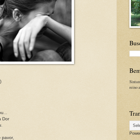
Bus
Bem
Sinta
)
reino 
Tran
u...
a Dor
u.
Powe
 pavor,