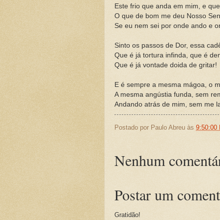
Este frio que anda em mim, e que
O que de bom me deu Nosso Sen
Se eu nem sei por onde ando e o
Sinto os passos de Dor, essa cad
Que é já tortura infinda, que é d
Que é já vontade doida de gritar!
E é sempre a mesma mágoa, o m
A mesma angústia funda, sem re
Andando atrás de mim, sem me la
Postado por
Paulo Abreu
às
9:50:00
Nenhum comentár
Postar um coment
Gratidão!