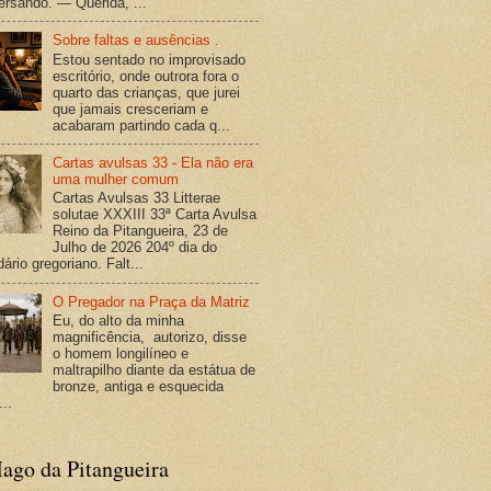
versando. — Querida, ...
Sobre faltas e ausências .
Estou sentado no improvisado
escritório, onde outrora fora o
quarto das crianças, que jurei
que jamais cresceriam e
acabaram partindo cada q...
Cartas avulsas 33 - Ela não era
uma mulher comum
Cartas Avulsas 33 Litterae
solutae XXXIII 33ª Carta Avulsa
Reino da Pitangueira, 23 de
Julho de 2026 204º dia do
ário gregoriano. Falt...
O Pregador na Praça da Matriz
Eu, do alto da minha
magnificência, autorizo, disse
o homem longilíneo e
maltrapilho diante da estátua de
bronze, antiga e esquecida
...
ago da Pitangueira