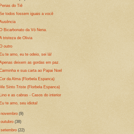
Penas do Tiê
Se todos fossem iguais a você
Ausência
O Bicarbonato da Vó Nena.
A tristeza de Olivia
O outro
Eu te amo, eu te odeio, sei lá!
Apenas deixem as gordas em paz.
Carminha e sua carta ao Papai Noel
Cor da Alma (Florbela Espanca)
Me Sinto Triste (Florbela Espanca)
Lino e as cabras - Casos do interior
Eu te amo, seu idiota!
►
novembro
(9)
►
outubro
(38)
►
setembro
(22)