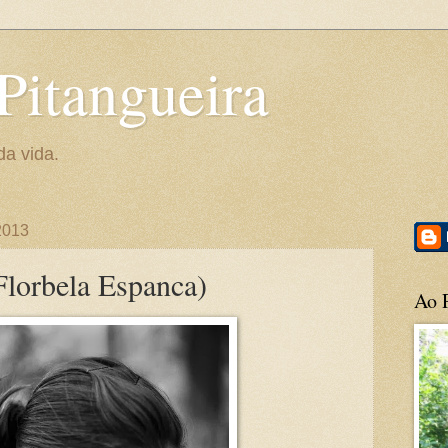
Pitangueira
da vida.
2013
Florbela Espanca)
Ao P