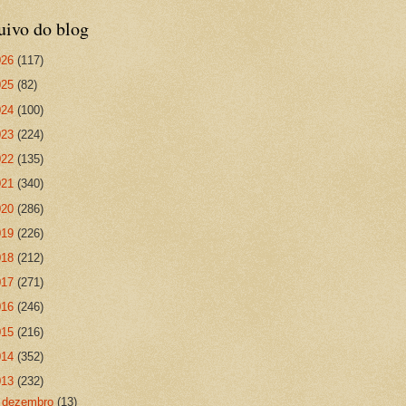
uivo do blog
026
(117)
025
(82)
024
(100)
023
(224)
022
(135)
021
(340)
020
(286)
019
(226)
018
(212)
017
(271)
016
(246)
015
(216)
014
(352)
013
(232)
▼
dezembro
(13)