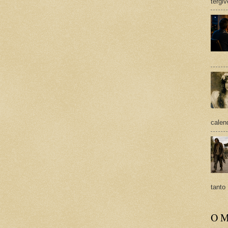
tergi
calend
tanto 
O M