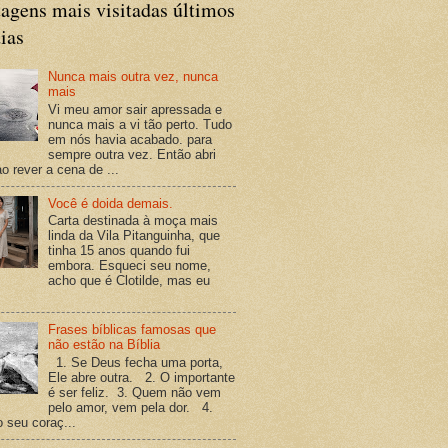
agens mais visitadas últimos
ias
Nunca mais outra vez, nunca
mais
Vi meu amor sair apressada e
nunca mais a vi tão perto. Tudo
em nós havia acabado. para
sempre outra vez. Então abri
o rever a cena de ...
Você é doida demais.
Carta destinada à moça mais
linda da Vila Pitanguinha, que
tinha 15 anos quando fui
embora. Esqueci seu nome,
acho que é Clotilde, mas eu
Frases bíblicas famosas que
não estão na Bíblia
1. Se Deus fecha uma porta,
Ele abre outra. 2. O importante
é ser feliz. 3. Quem não vem
pelo amor, vem pela dor. 4.
o seu coraç...