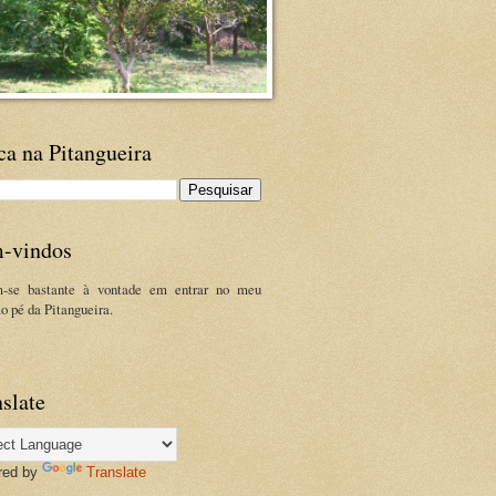
ca na Pitangueira
-vindos
m-se bastante à vontade em entrar no meu
ao pé da Pitangueira.
slate
red by
Translate