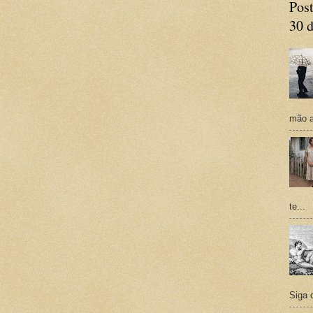
Post
30 d
mão a
te...
Siga 