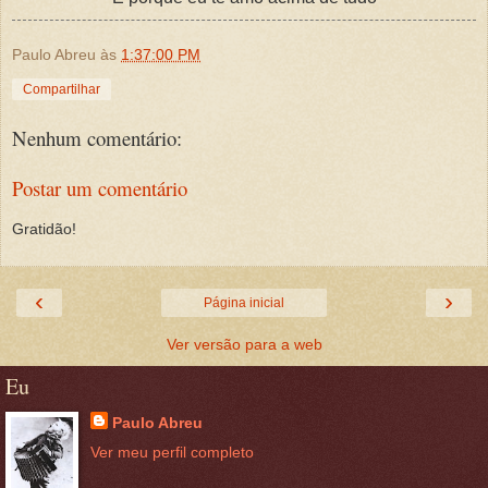
Paulo Abreu
às
1:37:00 PM
Compartilhar
Nenhum comentário:
Postar um comentário
Gratidão!
‹
›
Página inicial
Ver versão para a web
Eu
Paulo Abreu
Ver meu perfil completo