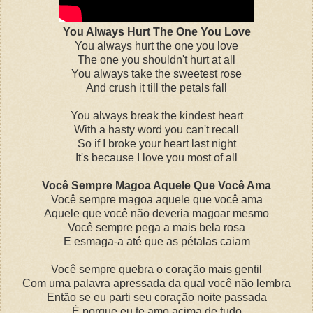
You Always Hurt The One You Love
You always hurt the one you love
The one you shouldn't hurt at all
You always take the sweetest rose
And crush it till the petals fall
You always break the kindest heart
With a hasty word you can't recall
So if I broke your heart last night
It's because I love you most of all
Você Sempre Magoa Aquele Que Você Ama
Você sempre magoa aquele que você ama
Aquele que você não deveria magoar mesmo
Você sempre pega a mais bela rosa
E esmaga-a até que as pétalas caiam
Você sempre quebra o coração mais gentil
Com uma palavra apressada da qual você não lembra
Então se eu parti seu coração noite passada
É porque eu te amo acima de tudo