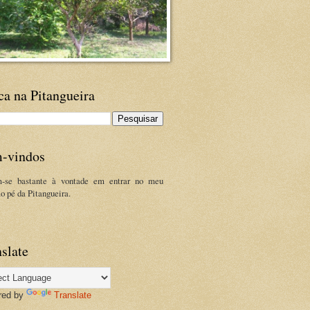
ca na Pitangueira
-vindos
m-se bastante à vontade em entrar no meu
ao pé da Pitangueira.
slate
red by
Translate