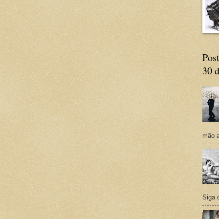
Post
30 d
mão a
Siga 