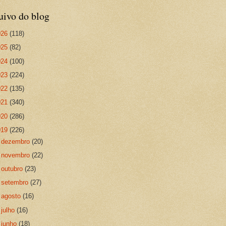
uivo do blog
026
(118)
025
(82)
024
(100)
023
(224)
022
(135)
021
(340)
020
(286)
019
(226)
►
dezembro
(20)
►
novembro
(22)
►
outubro
(23)
►
setembro
(27)
►
agosto
(16)
►
julho
(16)
►
junho
(18)