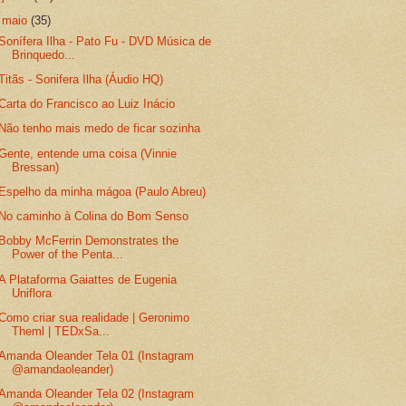
▼
maio
(35)
Sonífera Ilha - Pato Fu - DVD Música de
Brinquedo...
Titãs - Sonifera Ilha (Áudio HQ)
Carta do Francisco ao Luiz Inácio
Não tenho mais medo de ficar sozinha
Gente, entende uma coisa (Vinnie
Bressan)
Espelho da minha mágoa (Paulo Abreu)
No caminho à Colina do Bom Senso
Bobby McFerrin Demonstrates the
Power of the Penta...
A Plataforma Gaiattes de Eugenia
Uniflora
Como criar sua realidade | Geronimo
Theml | TEDxSa...
Amanda Oleander Tela 01 (Instagram
@amandaoleander)
Amanda Oleander Tela 02 (Instagram