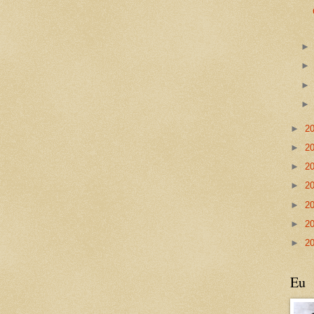
►
2
►
2
►
2
►
2
►
2
►
2
►
2
Eu