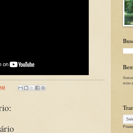
Bus
Bem
Sinta
reino 
 AM
io:
Tran
ário
Powe