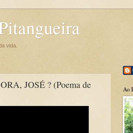
Pitangueira
da vida.
GORA, JOSÉ ? (Poema de
Ao P