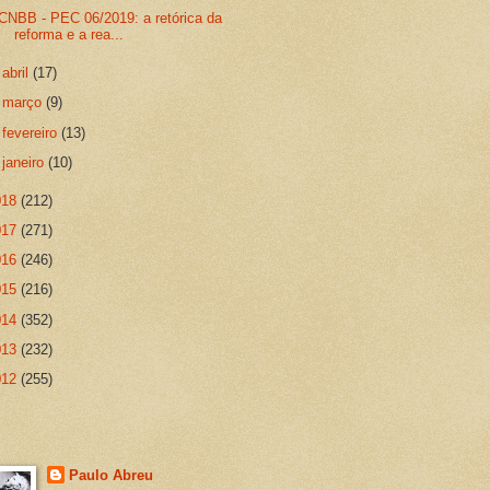
CNBB - PEC 06/2019: a retórica da
reforma e a rea...
►
abril
(17)
►
março
(9)
►
fevereiro
(13)
►
janeiro
(10)
018
(212)
017
(271)
016
(246)
015
(216)
014
(352)
013
(232)
012
(255)
Paulo Abreu