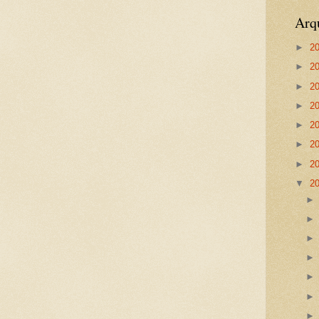
Arq
►
2
►
2
►
2
►
2
►
2
►
2
►
2
▼
2