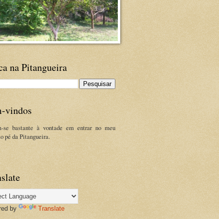
ca na Pitangueira
-vindos
m-se bastante à vontade em entrar no meu
ao pé da Pitangueira.
slate
red by
Translate