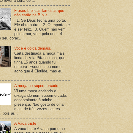
o rever a cena de ...
Frases bíblicas famosas que
não estão na Bíblia
1. Se Deus fecha uma porta,
Ele abre outra. 2. O importante
é ser feliz. 3. Quem não vem
pelo amor, vem pela dor. 4.
o seu coraç...
Você é doida demais.
Carta destinada à moça mais
linda da Vila Pitanguinha, que
tinha 15 anos quando fui
embora. Esqueci seu nome,
acho que é Clotilde, mas eu
A moça no supermercado
Vi uma moça andando e
divagando num supermercado,
concomitante à minha
presença. Não gosto de olhar
mais de três vezes nestes
 pois aí...
A Vaca triste
A vaca triste A vaca parou no