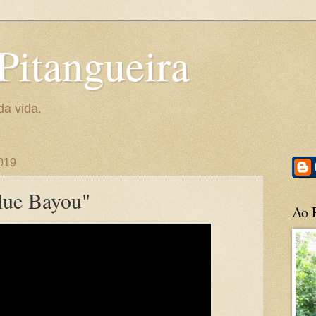
Pitangueira
da vida.
2019
lue Bayou"
Ao P