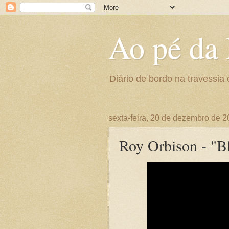
Ao pé da 
Diário de bordo na travessia 
sexta-feira, 20 de dezembro de 
Roy Orbison - "B