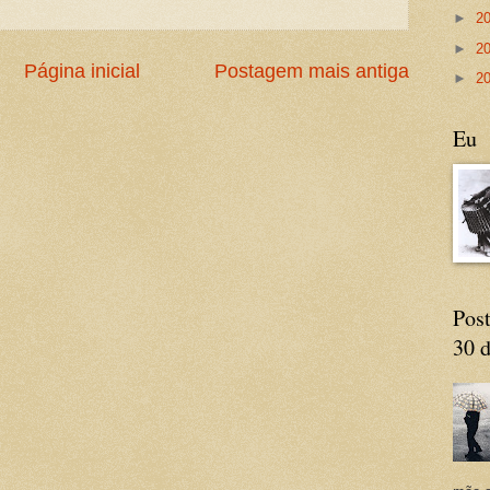
►
2
►
2
Página inicial
Postagem mais antiga
►
2
Eu
Post
30 d