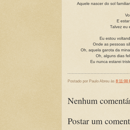
Aquele nascer do sol familiar
Vo
E esta
Talvez eu 
Eu estou voltan
Onde as pessoas sã
Oh, aquela garota da mina
Oh, alguns dias fe
Eu nunca estarei tri
Postado por
Paulo Abreu
às
8:11:00
Nenhum comentár
Postar um coment