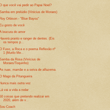
O que você vai pedir ao Papai Noel?
Samba em prelúdio (Vinicius de Moraes)
Roy Orbison - "Blue Bayou"
Eu gosto de você
A loucura do amor
Haverá pranto e ranger de dentes. (Eis
os tempos p...
O Fuso, a Roca e o poema Reflexão nº
1 (Murilo Me...
Samba da Rosa (Vinícius de
Moraes/Toquinho)
As ruas, mamãe e a seiva de alfazema.
O Mago da Pitangueira
Nunca mais outra vez
Lá vai a vida a rodar
60 coisas que pretendo realizar em
2020, além de v...
Sou Coach