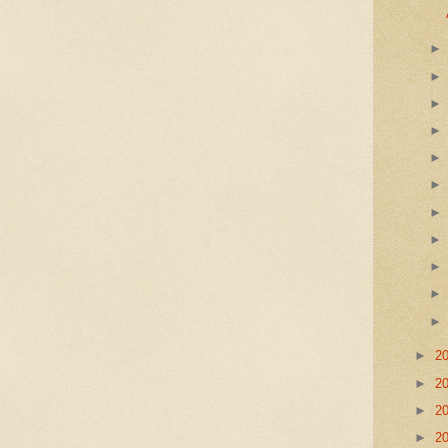
►
2
►
2
►
2
►
2