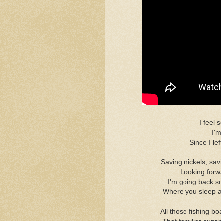
I feel 
I'm
Since I l
Saving nickels, savi
Looking forw
I'm going back 
Where you sleep al
All those fishing boa