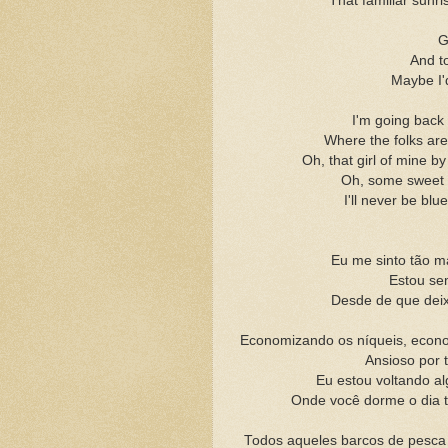
That familiar sunr
G
And t
Maybe I'
I'm going back
Where the folks are
Oh, that girl of mine b
Oh, some sweet d
I'll never be b
Eu me sinto tão m
Estou se
Desde de que dei
Economizando os níqueis, econom
Ansioso por 
Eu estou voltando al
Onde você dorme o dia 
Todos aqueles barcos de pesca