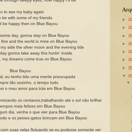
ise through sleepy eyes, how happy I'd be
Arq
o to see my baby again
o be with some of my friends
►
2
d be happy then on Blue Bayou
►
2
 some day, gonna stay on Blue Bayou
►
2
 fine and the world is mine on Blue Bayou
►
2
y my side the silver moon and the evening tide
►
2
ay gonna take away this hurtin' inside
lue, my dreams come true on Blue Bayou
►
2
►
2
Blue Bayou
▼
2
al, eu tenho tido uma mente preocupada
mpre tão sozinho, o tempo todo
xei o meu amor para trás em Blue Bayou
izando os centavos,trabalhando até o sol não brilhar
tempos mais felizes em Blue Bayou
gum dia, venha o que vier para Blue Bayou
todo e os peixes-gatos brincam em Blue Bayou
 com suas velas flutuando se eu pudesse somente ver