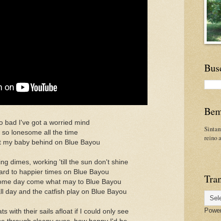
Bus
Bem
so bad I've got a worried mind
Sinta
 so lonesome all the time
reino 
eft my baby behind on Blue Bayou
ng dimes, working 'till the sun don't shine
ard to happier times on Blue Bayou
Tran
some day come what may to Blue Bayou
l day and the catfish play on Blue Bayou
Powe
ts with their sails afloat if I could only see