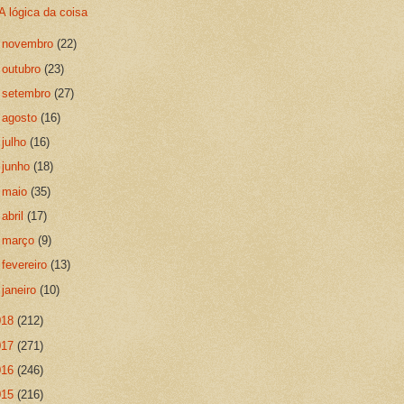
A lógica da coisa
►
novembro
(22)
►
outubro
(23)
►
setembro
(27)
►
agosto
(16)
►
julho
(16)
►
junho
(18)
►
maio
(35)
►
abril
(17)
►
março
(9)
►
fevereiro
(13)
►
janeiro
(10)
018
(212)
017
(271)
016
(246)
015
(216)