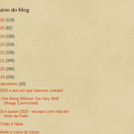
uivo do blog
026
(118)
025
(82)
024
(100)
023
(224)
022
(135)
021
(340)
020
(286)
019
(226)
▼
dezembro
(20)
2020 o ano em que faremos contato!
I Get Along Without You Very Well
(Hoagy Carmichael)
Já é quase 2020 - escapei com vida em
ritmo de Fado
Então é Natal
Medo é coisa do futuro