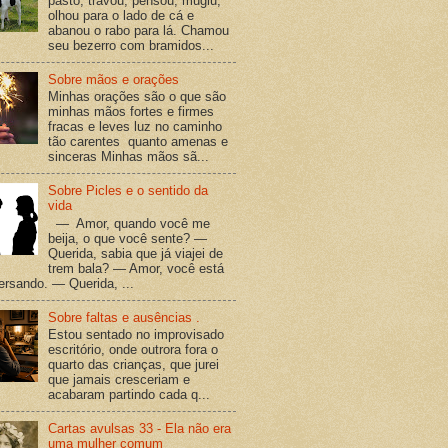
pasto, travou, pensou, mugiu,
olhou para o lado de cá e
abanou o rabo para lá. Chamou
seu bezerro com bramidos...
Sobre mãos e orações
Minhas orações são o que são
minhas mãos fortes e firmes
fracas e leves luz no caminho
tão carentes quanto amenas e
sinceras Minhas mãos sã...
Sobre Picles e o sentido da
vida
— Amor, quando você me
beija, o que você sente? —
Querida, sabia que já viajei de
trem bala? — Amor, você está
versando. — Querida, ...
Sobre faltas e ausências .
Estou sentado no improvisado
escritório, onde outrora fora o
quarto das crianças, que jurei
que jamais cresceriam e
acabaram partindo cada q...
Cartas avulsas 33 - Ela não era
uma mulher comum