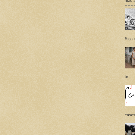
mão a
Siga 
te...
casos,