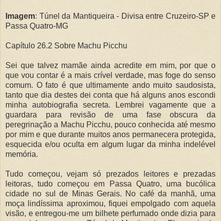
Imagem
:
Túnel da Mantiqueira - Divisa entre Cruzeiro-SP e
Passa Quatro-MG
Capítulo 26.2 Sobre Machu Picchu
Sei que talvez mamãe ainda acredite em mim, por que o
que vou contar é a mais crível verdade, mas foge do senso
comum. O fato é que ultimamente ando muito saudosista,
tanto que dia destes dei conta que há alguns anos escondi
minha autobiografia secreta. Lembrei vagamente que a
guardara para revisão de uma fase obscura da
peregrinação a Machu Picchu, pouco conhecida até mesmo
por mim e que durante muitos anos permanecera protegida,
esquecida e/ou oculta em algum lugar da minha indelével
memória.
Tudo começou, vejam só prezados leitores e prezadas
leitoras, tudo começou em Passa Quatro, uma bucólica
cidade no sul de Minas Gerais. No café da manhã, uma
moça lindíssima aproximou, fiquei empolgado com aquela
visão, e entregou-me um bilhete perfumado onde dizia para