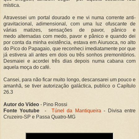
mística.
Atravessei um portal dourado e me vi numa corrente anti-
gravitacional, adimensional, com uma luz ofuscante de
várias matizes, sensações de pavor, pânico e
medo alternadas com medo, pavor e pânico e quando dei
por conta da minha existência, estava em Aiuruoca, no alto
do Pico do Papagaio, que reconheci imediatamente por que
já estivera ali antes em dois ou três sonhos premonitórios.
Desmaiei e acordei três dias depois numa cabana com
aquela moça do café.
Cansei, para não ficar muito longo, descansarei um pouco e
amanhã, se tiver autorização galáctica, publico o Capítulo
26.3
Autor do Vídeo
- Pino Rossi
Fonte Youtube
-
Túnel da Mantiqueira
- Divisa entre
Cruzeiro-SP e Passa Quatro-MG