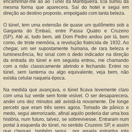
encaminhar-me ao ao Túnel da Mantiqueira. Ela sumiu da
mesma forma que aparecera. Saí do hotel e segui em
direção ao destino proposto, empolgado com tanta beleza.
O túnel, tem uma extensão de quase um quilômetro sob a
Garganta do Embaú, entre Passa Quatro e Cruzeiro
(SP).
Até aí, tudo bem, até Dom Pedro andou por lá, bem
como, de triste memória, a revolução fratricida de 1932. Ao
chegar, um ser supostamente humana, de rara beleza e
luminescência, fez sinal com o dedo indicador na direção
da entrada do túnel e em seguida entrou, me chamando
com a mão classicamente abrindo e fechando. Entrei no
túnel, sem lanterna ou algo equivalente, veja bem, não
existia celular naquela época.
Na medida que avançava, o túnel ficava levemente claro
com uma luz verde sem fonte visível. O ser desaparecera,
andei uns dez minutos até avistá-la novamente. De longe
percebi que eram três seres agora. Tomado de pânico e
medo, segui aterrorizado, afinal aquilo poderia dar uma boa
história, num futuro, talvez, se sobrevivesse. Entraram num
portal à esquerda do túnel, no sentido Cruzeiro SP, e assim
que cheguei, também segui por aquela estranha rota