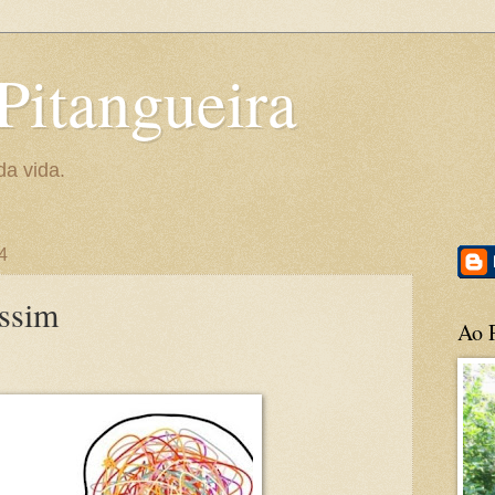
Pitangueira
da vida.
24
ssim
Ao P