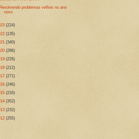
Resolvendo problemas velhos no ano
novo
023
(224)
022
(135)
021
(340)
020
(286)
019
(226)
018
(212)
017
(271)
016
(246)
015
(216)
014
(352)
013
(232)
012
(255)