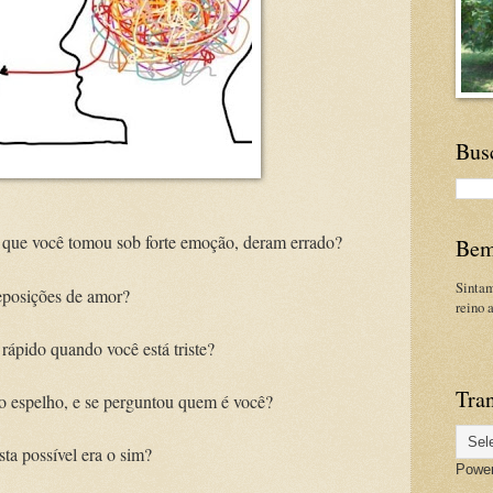
Bus
que você tomou sob forte emoção, deram errado?
Bem
Sinta
eposições de amor?
reino 
rápido quando você está triste?
Tran
no espelho, e se perguntou quem é você?
ta possível era o sim?
Powe