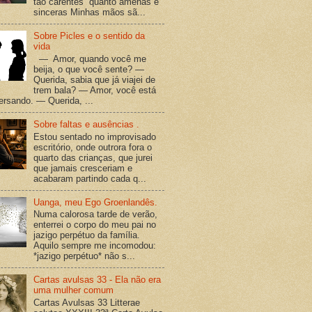
tão carentes quanto amenas e
sinceras Minhas mãos sã...
Sobre Picles e o sentido da
vida
— Amor, quando você me
beija, o que você sente? —
Querida, sabia que já viajei de
trem bala? — Amor, você está
versando. — Querida, ...
Sobre faltas e ausências .
Estou sentado no improvisado
escritório, onde outrora fora o
quarto das crianças, que jurei
que jamais cresceriam e
acabaram partindo cada q...
Uanga, meu Ego Groenlandês.
Numa calorosa tarde de verão,
enterrei o corpo do meu pai no
jazigo perpétuo da família.
Aquilo sempre me incomodou:
*jazigo perpétuo* não s...
Cartas avulsas 33 - Ela não era
uma mulher comum
Cartas Avulsas 33 Litterae