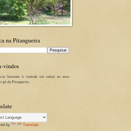
ca na Pitangueira
-vindos
m-se bastante à vontade em entrar no meu
ao pé da Pitangueira.
slate
red by
Translate