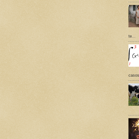
te...
casos,