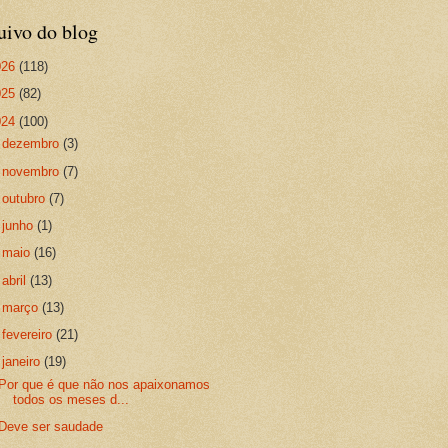
uivo do blog
026
(118)
025
(82)
024
(100)
►
dezembro
(3)
►
novembro
(7)
►
outubro
(7)
►
junho
(1)
►
maio
(16)
►
abril
(13)
►
março
(13)
►
fevereiro
(21)
▼
janeiro
(19)
Por que é que não nos apaixonamos
todos os meses d...
Deve ser saudade