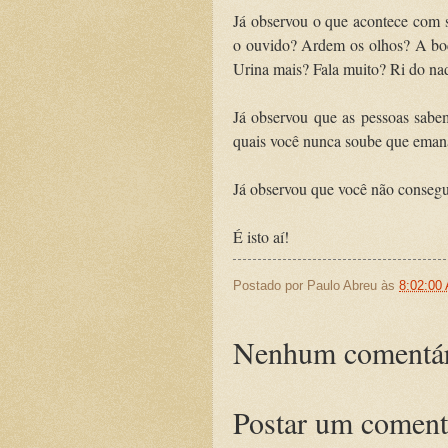
Já observou o que acontece com s
o ouvido? Ardem os olhos? A boca
Urina mais? Fala muito? Ri do na
Já observou que as pessoas sabem 
quais você nunca soube que ema
Já observou que você não consegu
É isto aí!
Postado por
Paulo Abreu
às
8:02:00
Nenhum comentár
Postar um coment