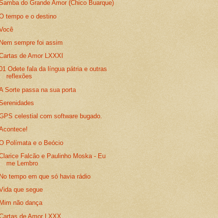
Samba do Grande Amor (Chico Buarque)
O tempo e o destino
Você
Nem sempre foi assim
Cartas de Amor LXXXI
01 Odete fala da língua pátria e outras
reflexões
A Sorte passa na sua porta
Serenidades
GPS celestial com software bugado.
Acontece!
O Polímata e o Beócio
Clarice Falcão e Paulinho Moska - Eu
me Lembro
No tempo em que só havia rádio
Vida que segue
Mim não dança
Cartas de Amor LXXX