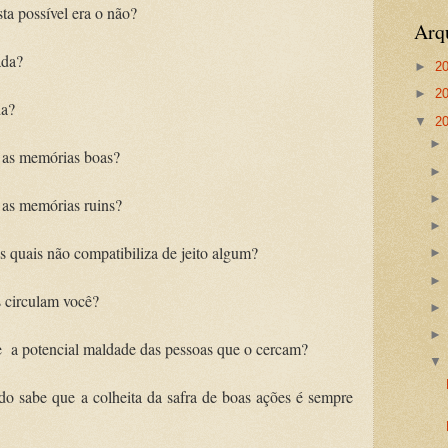
ta possível era o não?
Arq
ada?
►
2
►
2
da?
▼
2
 as memórias boas?
 as memórias ruins?
s quais não compatibiliza de jeito algum?
s circulam você?
 a potencial maldade das pessoas que o cercam?
o sabe que a colheita da safra de boas ações é sempre