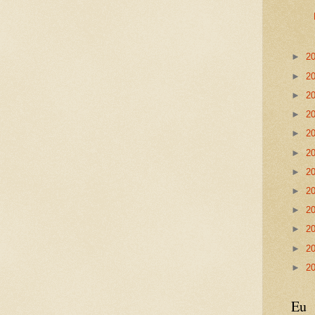
►
2
►
2
►
2
►
2
►
2
►
2
►
2
►
2
►
2
►
2
►
2
►
2
Eu