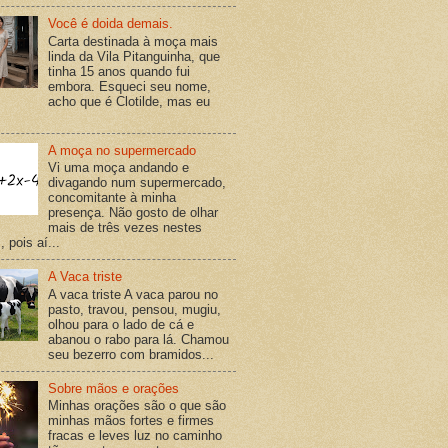
Você é doida demais.
Carta destinada à moça mais
linda da Vila Pitanguinha, que
tinha 15 anos quando fui
embora. Esqueci seu nome,
acho que é Clotilde, mas eu
A moça no supermercado
Vi uma moça andando e
divagando num supermercado,
concomitante à minha
presença. Não gosto de olhar
mais de três vezes nestes
 pois aí...
A Vaca triste
A vaca triste A vaca parou no
pasto, travou, pensou, mugiu,
olhou para o lado de cá e
abanou o rabo para lá. Chamou
seu bezerro com bramidos...
Sobre mãos e orações
Minhas orações são o que são
minhas mãos fortes e firmes
fracas e leves luz no caminho