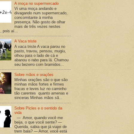
A moça no supermercado
Vi uma moça andando e
divagando num supermercado,
concomitante à minha
presença. Não gosto de olhar
mais de três vezes nestes
 pois aí...
A Vaca triste
A vaca triste A vaca parou no
pasto, travou, pensou, mugiu,
olhou para o lado de cá e
abanou o rabo para lá. Chamou
seu bezerro com bramidos...
Sobre mãos e orações
Minhas orações são o que são
minhas mãos fortes e firmes
fracas e leves luz no caminho
tão carentes quanto amenas e
sinceras Minhas mãos sã...
Sobre Picles e o sentido da
vida
— Amor, quando você me
beija, o que você sente? —
Querida, sabia que já viajei de
trem bala? — Amor, você está