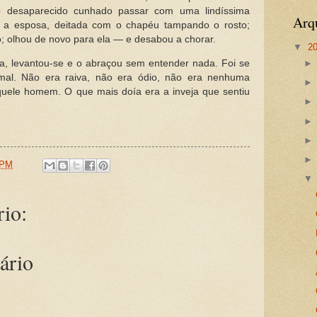
o desaparecido cunhado passar com uma lindíssima
Arq
a a esposa, deitada com o chapéu tampando o rosto;
; olhou de novo para ela — e desabou a chorar.
▼
2
, levantou-se e o abraçou sem entender nada. Foi se
rmal. Não era raiva, não era ódio, não era nenhuma
aquele homem. O que mais doía era a inveja que sentiu
 PM
io:
ário