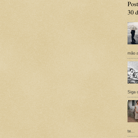
Post
30 d
mão a
Siga 
te...