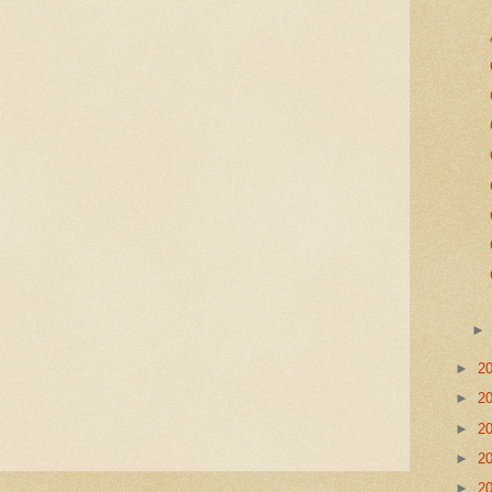
►
2
►
2
►
2
►
2
►
2