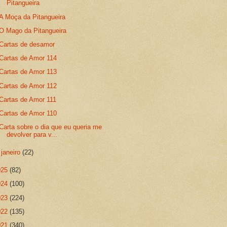
Pitangueira
A Moça da Pitangueira
O Mago da Pitangueira
Cartas de desamor
Cartas de Amor 114
Cartas de Amor 113
Cartas de Amor 112
Cartas de Amor 111
Cartas de Amor 110
Carta sobre o dia que eu queria me
devolver para v...
►
janeiro
(22)
025
(82)
024
(100)
023
(224)
022
(135)
021
(340)