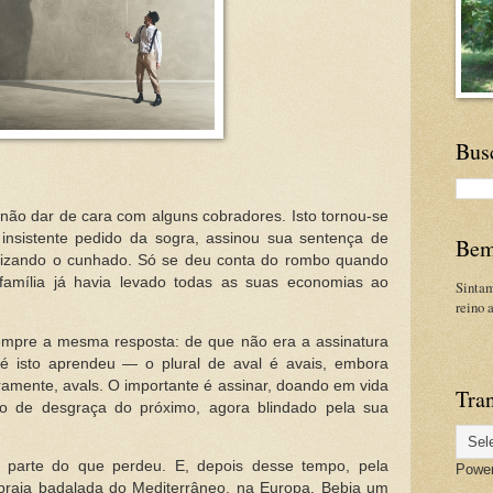
Bus
 não dar de cara com alguns cobradores. Isto tornou-se
insistente pedido da sogra, assinou sua sentença de
Bem
alizando o cunhado. Só se deu conta do rombo quando
família já havia levado todas as suas economias ao
Sinta
reino 
empre a mesma resposta: de que não era a assinatura
té isto aprendeu — o plural de aval é avais, embora
amente, avals. O importante é assinar, doando em vida
Tran
do de desgraça do próximo, agora blindado pela sua
 parte do que perdeu. E, depois desse tempo, pela
Powe
praia badalada do Mediterrâneo, na Europa. Bebia um