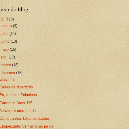
uivo do blog
026
(118)
►
agosto
(3)
►
julho
(14)
►
junho
(13)
►
maio
(15)
►
abril
(17)
►
março
(18)
▼
fevereiro
(16)
Gracinha
Casos da repartição
Eu, a sina e Fulaninha
Cartas de Amor 115
A inveja é uma merda
Os estranhos fatos do outono
Chapeuzinho Vermelho ao pé da