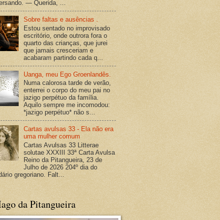
versando. — Querida, ...
Sobre faltas e ausências .
Estou sentado no improvisado
escritório, onde outrora fora o
quarto das crianças, que jurei
que jamais cresceriam e
acabaram partindo cada q...
Uanga, meu Ego Groenlandês.
Numa calorosa tarde de verão,
enterrei o corpo do meu pai no
jazigo perpétuo da família.
Aquilo sempre me incomodou:
*jazigo perpétuo* não s...
Cartas avulsas 33 - Ela não era
uma mulher comum
Cartas Avulsas 33 Litterae
solutae XXXIII 33ª Carta Avulsa
Reino da Pitangueira, 23 de
Julho de 2026 204º dia do
ário gregoriano. Falt...
ago da Pitangueira