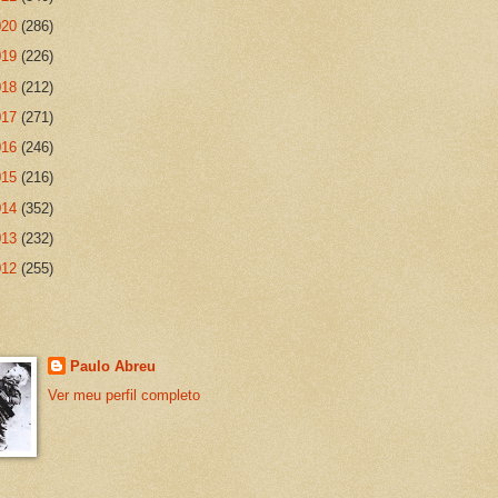
020
(286)
019
(226)
018
(212)
017
(271)
016
(246)
015
(216)
014
(352)
013
(232)
012
(255)
Paulo Abreu
Ver meu perfil completo