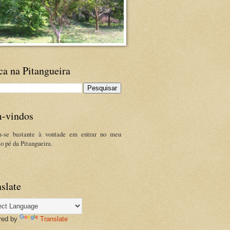
ca na Pitangueira
-vindos
m-se bastante à vontade em entrar no meu
ao pé da Pitangueira.
slate
red by
Translate