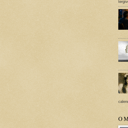
tergi
calend
O M