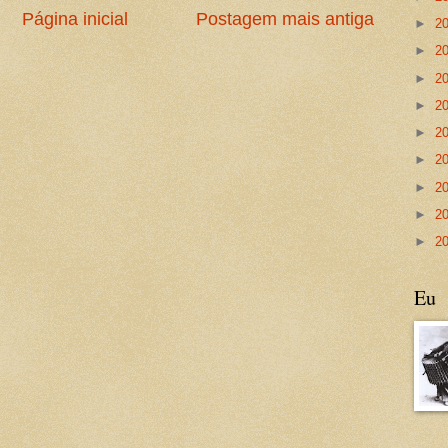
Página inicial
Postagem mais antiga
►
2
►
2
►
2
►
2
►
2
►
2
►
2
►
2
►
2
Eu