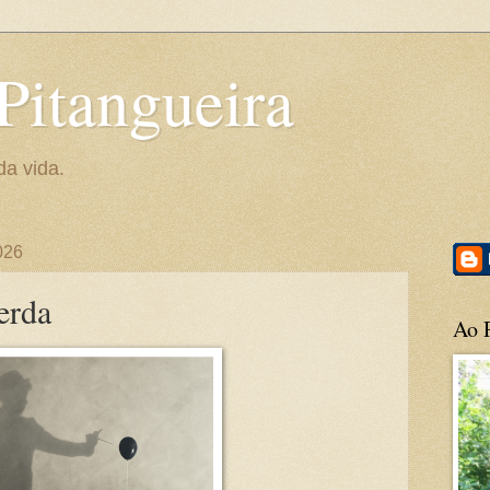
Pitangueira
da vida.
2026
erda
Ao P