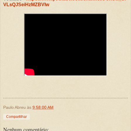
VLsQJSeiHzMZBVIw
Paulo Abreu
às
9:58:00 AM
Compartilhar
Nenhum comentário: