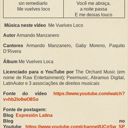
sin remediarlo
Você me abraça,
Me vuelves loco
a noite passa
E me deixas louco
Música neste vídeo
Me Vuelves Loco
Autor
Armando Manzanero
Cantores
Armando Manzanero, Gaby Moreno, Paquito
D’Rivera
Álbum
Me Vuelves Loca
Licenciado para o YouTube por
The Orchard Music (em
nome de Raw Entertainment); Peermusic, Abramus Digital,
LatinAutor e 3 associações de direitos musicais
Fonte do vídeo
https://www.youtube.com/watch?
v=hb2lo6wO8So
Fonte de postagem:
Blog
Expresión Latina
Blog no
Youtube
https://www.youtube.com/channel/UCnSw_SP