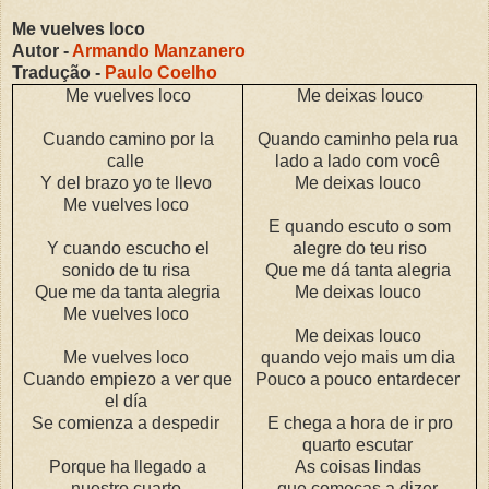
Me vuelves loco
Autor -
Armando Manzanero
Tradução -
Paulo Coelho
Me vuelves loco
Me deixas louco
Cuando camino por la
Quando caminho pela rua
calle
lado a lado com você
Y del brazo yo te llevo
Me deixas louco
Me vuelves loco
E quando escuto o som
Y cuando escucho el
alegre do teu riso
sonido de tu risa
Que me dá tanta alegria
Que me da tanta alegria
Me deixas louco
Me vuelves loco
Me deixas louco
Me vuelves loco
quando vejo mais um dia
Cuando empiezo a ver que
Pouco a pouco entardecer
el día
Se comienza a despedir
E chega a hora de ir pro
quarto escutar
Porque ha llegado a
As coisas lindas
nuestro cuarto
que começas a dizer