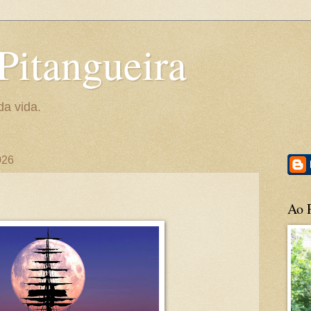
Pitangueira
da vida.
026
Ao P