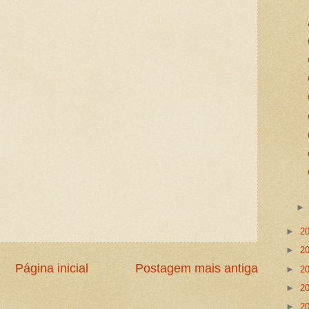
►
2
►
2
Página inicial
Postagem mais antiga
►
2
►
2
►
2