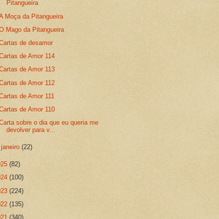
Pitangueira
A Moça da Pitangueira
O Mago da Pitangueira
Cartas de desamor
Cartas de Amor 114
Cartas de Amor 113
Cartas de Amor 112
Cartas de Amor 111
Cartas de Amor 110
Carta sobre o dia que eu queria me
devolver para v...
►
janeiro
(22)
025
(82)
024
(100)
023
(224)
022
(135)
021
(340)