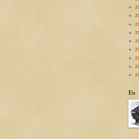
►
2
►
2
►
2
►
2
►
2
►
2
►
2
►
2
►
2
Eu