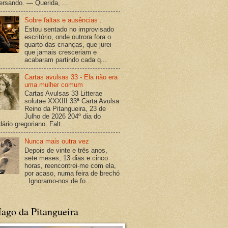
versando. — Querida, ...
Sobre faltas e ausências .
Estou sentado no improvisado
escritório, onde outrora fora o
quarto das crianças, que jurei
que jamais cresceriam e
acabaram partindo cada q...
Cartas avulsas 33 - Ela não era
uma mulher comum
Cartas Avulsas 33 Litterae
solutae XXXIII 33ª Carta Avulsa
Reino da Pitangueira, 23 de
Julho de 2026 204º dia do
ário gregoriano. Falt...
Nunca mais outra vez
Depois de vinte e três anos,
sete meses, 13 dias e cinco
horas, reencontrei-me com ela,
por acaso, numa feira de brechó
. Ignoramo-nos de fo...
ago da Pitangueira