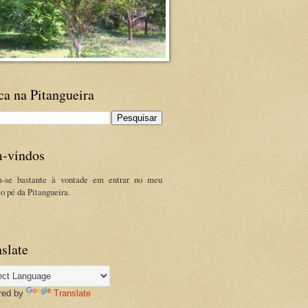
ca na Pitangueira
-vindos
m-se bastante à vontade em entrar no meu
ao pé da Pitangueira.
slate
red by
Translate