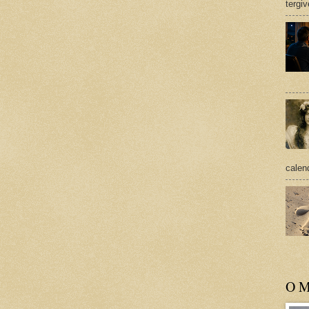
tergi
calend
O M