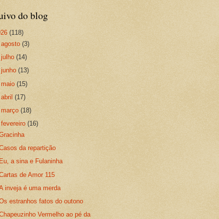
uivo do blog
026
(118)
►
agosto
(3)
►
julho
(14)
►
junho
(13)
►
maio
(15)
►
abril
(17)
►
março
(18)
▼
fevereiro
(16)
Gracinha
Casos da repartição
Eu, a sina e Fulaninha
Cartas de Amor 115
A inveja é uma merda
Os estranhos fatos do outono
Chapeuzinho Vermelho ao pé da