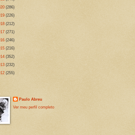
020
(286)
019
(226)
018
(212)
017
(271)
016
(246)
015
(216)
014
(352)
013
(232)
012
(255)
Paulo Abreu
Ver meu perfil completo