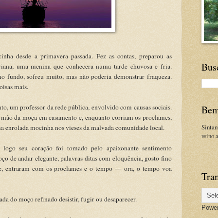
inha desde a primavera passada. Fez as contas, preparou as
Bus
riana, uma menina que conhecera numa tarde chuvosa e fria.
o fundo, sofreu muito, mas não poderia demonstrar fraqueza.
oisas mais.
, um professor da rede pública, envolvido com causas sociais.
Bem
 a mão da moça em casamento e, enquanto corriam os proclames,
Sinta
uma enrolada mocinha nos vieses da malvada comunidade local.
reino 
 logo seu coração foi tomado pelo apaixonante sentimento
o de andar elegante, palavras ditas com eloquência, gosto fino
me, entraram com os proclames e o tempo — ora, o tempo voa
Tran
ada do moço refinado desistir, fugir ou desaparecer.
Powe