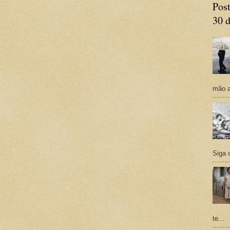
Post
30 d
mão a
Siga 
te...