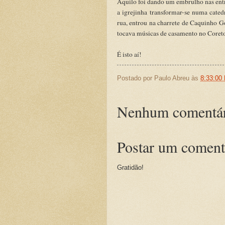
Aquilo foi dando um embrulho nas entr
a igrejinha transformar-se numa cated
rua, entrou na charrete de Caquinho G
tocava músicas de casamento no Coreto
É isto aí!
Postado por
Paulo Abreu
às
8:33:00
Nenhum comentár
Postar um coment
Gratidão!