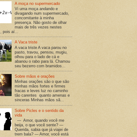
A moça no supermercado
Vi uma moça andando e
divagando num supermercado,
concomitante à minha
presença. Não gosto de olhar
mais de três vezes nestes
 pois aí...
A Vaca triste
A vaca triste A vaca parou no
pasto, travou, pensou, mugiu,
olhou para o lado de cá e
abanou o rabo para lá. Chamou
seu bezerro com bramidos...
Sobre mãos e orações
Minhas orações são o que são
minhas mãos fortes e firmes
fracas e leves luz no caminho
tão carentes quanto amenas e
sinceras Minhas mãos sã...
Sobre Picles e o sentido da
vida
— Amor, quando você me
beija, o que você sente? —
Querida, sabia que já viajei de
trem bala? — Amor, você está