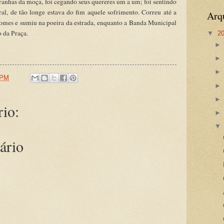
anhas da moça, foi cegando seus quereres um a um; foi sentindo
ral, de tão longe estava do fim aquele sofrimento. Correu até a
Arq
omes e sumiu na poeira da estrada, enquanto a Banda Municipal
 da Praça.
▼
2
 PM
io:
ário