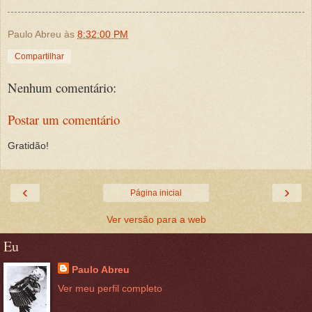
Paulo Abreu
às
8:32:00 PM
Compartilhar
Nenhum comentário:
Postar um comentário
Gratidão!
‹
›
Página inicial
Ver versão para a web
Eu
Paulo Abreu
Ver meu perfil completo