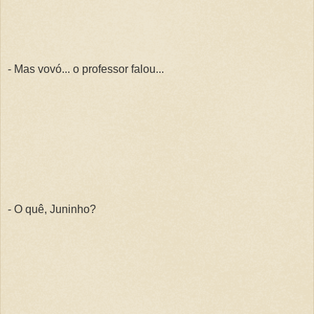
- Mas vovó... o professor falou...
- O quê, Juninho?