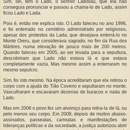
Sim, sei, tem o Lado, o senhor Ladislau, que ela não
conseguia pronunciar e passou a chama-lo de Lado, assim
ficou Lado e Lada.
Pois é, então me explica isto. O Lado faleceu no ano 1996,
e foi enterrado no cemitério administrado por religiosos,
apesar dos protestos da Lada, que desejava enterrá-lo no
Monte Oreru, que considerava sagrado, no fim da Rua dos
Mártires, numa elevação de pouco mais de 200 metros.
Quando faleceu em 2005, ao ser levada para a sepultura,
descobriram que Lado não estava lá e que estava
completamente vazia. Mas mesmo assim a enterraram no
mesmo sepulcro.
Sim, foi isto mesmo. Na época acreditaram que ela retirou o
corpo com a ajuda do Tião Coveiro e sepultaram no monte.
Vasculharam e escavaram dezenas de buracos e nada de
Lado.
Mas em 2006 o povo fez um alvoroço para retira-la de lá, ou
pelo menos seu corpo. Em 2008, depois de muitos abaixo-
assinados, passeatas, carreatas e manifestações de
lideranças políticas e da sociedade, a justiça autorizou abrir