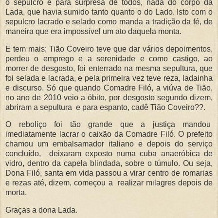
o sepulcro e para surpresa de todos, nada do corpo da
Lada, que havia sumido tanto quanto o do Lado. Isto com o
sepulcro lacrado e selado como manda a tradição da fé, de
maneira que era impossível um ato daquela monta.
E tem mais; Tião Coveiro teve que dar vários depoimentos,
perdeu o emprego e a serenidade e como castigo, ao
morrer de desgosto, foi enterrado na mesma sepultura, que
foi selada e lacrada, e pela primeira vez teve reza, ladainha
e discurso. Só que quando Comadre Filó, a viúva de Tião,
no ano de 2010 veio a óbito, por desgosto segundo dizem,
abriram a sepultura e para espanto, cadê Tião Coveiro??.
O reboliço foi tão grande que a justiça mandou
imediatamente lacrar o caixão da Comadre Filó. O prefeito
chamou um embalsamador italiano e depois do serviço
concluído, deixaram exposto numa cuba anaeróbica de
vidro, dentro da capela blindada, sobre o túmulo. Ou seja,
Dona Filó, santa em vida passou a virar centro de romarias
e rezas até, dizem, começou a realizar milagres depois de
morta.
Graças a dona Lada.