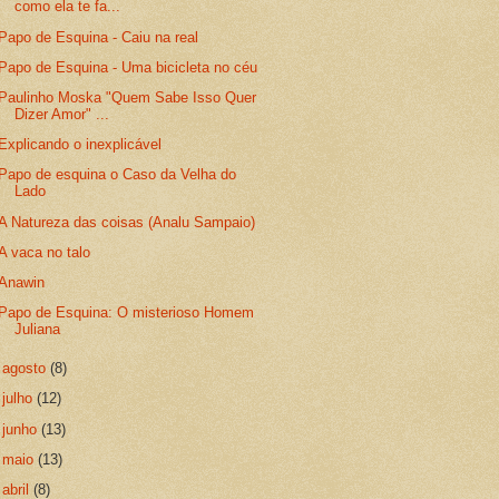
como ela te fa...
Papo de Esquina - Caiu na real
Papo de Esquina - Uma bicicleta no céu
Paulinho Moska "Quem Sabe Isso Quer
Dizer Amor" ...
Explicando o inexplicável
Papo de esquina o Caso da Velha do
Lado
A Natureza das coisas (Analu Sampaio)
A vaca no talo
Anawin
Papo de Esquina: O misterioso Homem
Juliana
►
agosto
(8)
►
julho
(12)
►
junho
(13)
►
maio
(13)
►
abril
(8)