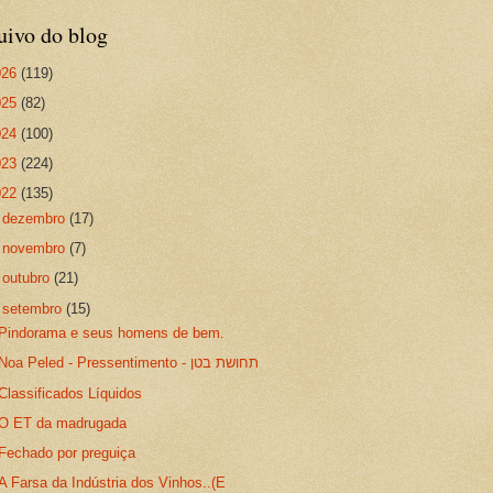
uivo do blog
026
(119)
025
(82)
024
(100)
023
(224)
022
(135)
►
dezembro
(17)
►
novembro
(7)
►
outubro
(21)
▼
setembro
(15)
Pindorama e seus homens de bem.
Noa Peled - Pressentimento - תחושת בטן
Classificados Líquidos
O ET da madrugada
Fechado por preguiça
A Farsa da Indústria dos Vinhos..(E