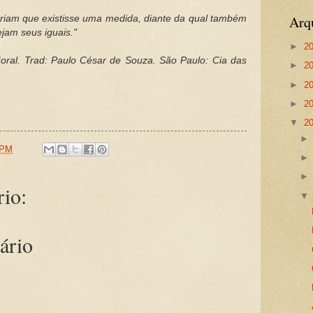
Arq
riam que existisse uma medida, diante da qual
também
ejam seus iguais."
►
2
ral. Trad: Paulo César de Souza. São Paulo: Cia das
►
2
►
2
►
2
▼
2
 PM
io:
ário