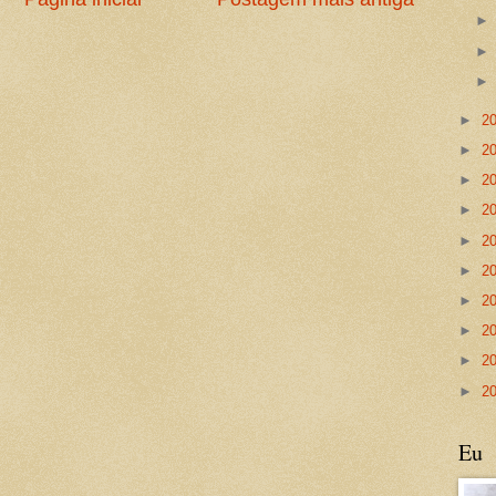
►
2
►
2
►
2
►
2
►
2
►
2
►
2
►
2
►
2
►
2
Eu