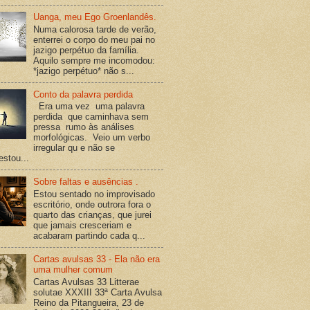
Uanga, meu Ego Groenlandês.
Numa calorosa tarde de verão,
enterrei o corpo do meu pai no
jazigo perpétuo da família.
Aquilo sempre me incomodou:
*jazigo perpétuo* não s...
Conto da palavra perdida
Era uma vez uma palavra
perdida que caminhava sem
pressa rumo às análises
morfológicas. Veio um verbo
irregular qu e não se
estou...
Sobre faltas e ausências .
Estou sentado no improvisado
escritório, onde outrora fora o
quarto das crianças, que jurei
que jamais cresceriam e
acabaram partindo cada q...
Cartas avulsas 33 - Ela não era
uma mulher comum
Cartas Avulsas 33 Litterae
solutae XXXIII 33ª Carta Avulsa
Reino da Pitangueira, 23 de