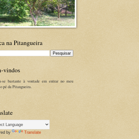
ca na Pitangueira
-vindos
m-se bastante à vontade em entrar no meu
ao pé da Pitangueira.
slate
red by
Translate