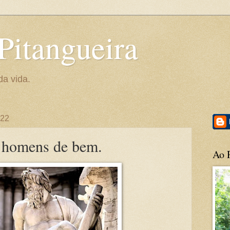
Pitangueira
da vida.
022
 homens de bem.
Ao P