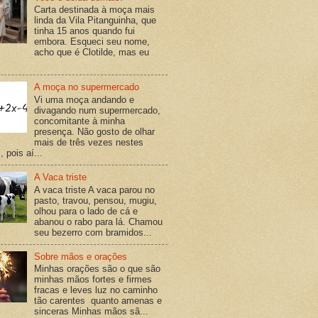
Carta destinada à moça mais
linda da Vila Pitanguinha, que
tinha 15 anos quando fui
embora. Esqueci seu nome,
acho que é Clotilde, mas eu
A moça no supermercado
Vi uma moça andando e
divagando num supermercado,
concomitante à minha
presença. Não gosto de olhar
mais de três vezes nestes
 pois aí...
A Vaca triste
A vaca triste A vaca parou no
pasto, travou, pensou, mugiu,
olhou para o lado de cá e
abanou o rabo para lá. Chamou
seu bezerro com bramidos...
Sobre mãos e orações
Minhas orações são o que são
minhas mãos fortes e firmes
fracas e leves luz no caminho
tão carentes quanto amenas e
sinceras Minhas mãos sã...