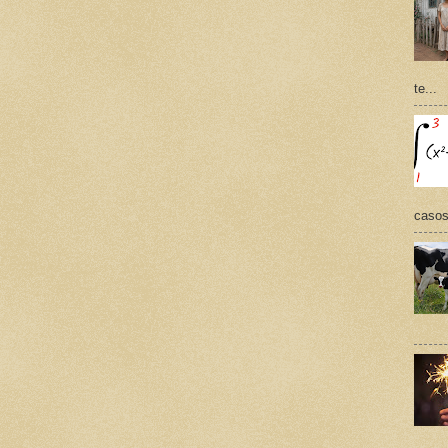
te...
casos,