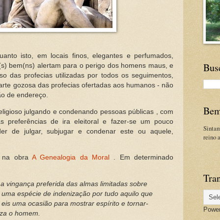
anto isto, em locais finos, elegantes e perfumados,
Bus
s) bem(ns) alertam para o perigo dos homens maus, e
 das profecias utilizadas por todos os seguimentos,
parte gozosa das profecias ofertadas aos humanos - não
ção de endereço.
Bem
religioso julgando e condenando pessoas públicas , com
s preferências de ira eleitoral e fazer-se um pouco
Sinta
der de julgar, subjugar e condenar este ou aquele,
reino 
na obra
A Genealogia da Moral
. Em determinado
Tran
 a vingança preferida das
almas limitadas sobre
, uma
espécie de indenização por tudo aquilo que
 eis uma ocasião para mostrar espírito e tornar-
Powe
aliza o homem.