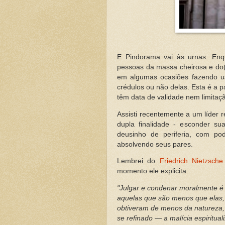
E Pindorama vai às urnas. Enqu
pessoas da massa cheirosa e do(
em algumas ocasiões fazendo uso
crédulos ou não delas. Esta é a 
têm data de validade nem limita
Assisti recentemente a um líder 
dupla finalidade - esconder sua
deusinho de periferia, com po
absolvendo seus pares.
Lembrei do
Friedrich Nietzsche
momento ele explicita:
"Julgar e condenar moralmente é
aquelas que são menos que elas
obtiveram de menos
da natureza,
se
refinado — a malícia espiritu