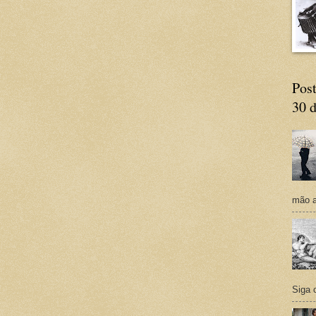
Post
30 d
mão a
Siga 