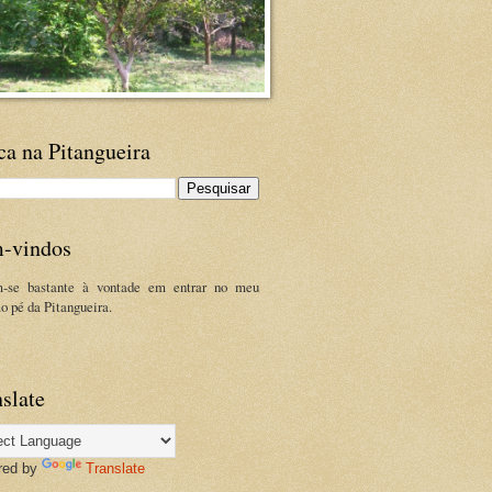
ca na Pitangueira
-vindos
m-se bastante à vontade em entrar no meu
ao pé da Pitangueira.
slate
red by
Translate