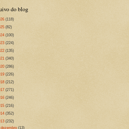
uivo do blog
026
(118)
025
(82)
024
(100)
023
(224)
022
(135)
021
(340)
020
(286)
019
(226)
018
(212)
017
(271)
016
(246)
015
(216)
014
(352)
013
(232)
►
dezembro
(13)