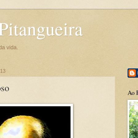
Pitangueira
da vida.
013
oso
Ao P