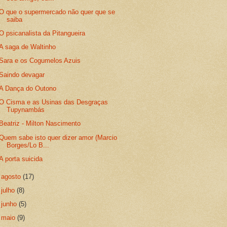
O que o supermercado não quer que se
saiba
O psicanalista da Pitangueira
A saga de Waltinho
Sara e os Cogumelos Azuis
Saindo devagar
A Dança do Outono
O Cisma e as Usinas das Desgraças
Tupynambás
Beatriz - Milton Nascimento
Quem sabe isto quer dizer amor (Marcio
Borges/Lo B...
A porta suicida
►
agosto
(17)
►
julho
(8)
►
junho
(5)
►
maio
(9)