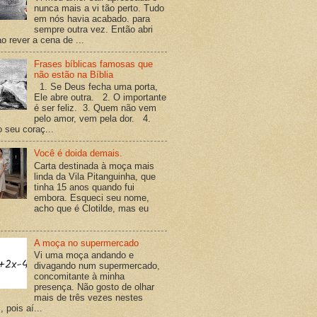
nunca mais a vi tão perto. Tudo
em nós havia acabado. para
sempre outra vez. Então abri
o rever a cena de ...
Frases bíblicas famosas que
não estão na Bíblia
1. Se Deus fecha uma porta,
Ele abre outra. 2. O importante
é ser feliz. 3. Quem não vem
pelo amor, vem pela dor. 4.
o seu coraç...
Você é doida demais.
Carta destinada à moça mais
linda da Vila Pitanguinha, que
tinha 15 anos quando fui
embora. Esqueci seu nome,
acho que é Clotilde, mas eu
A moça no supermercado
Vi uma moça andando e
divagando num supermercado,
concomitante à minha
presença. Não gosto de olhar
mais de três vezes nestes
 pois aí...