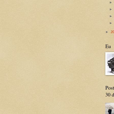
►
2
Eu
Post
30 d