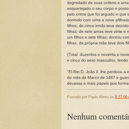
degredado de suas ordens e arras
esquartejado o seu corpo e postos
pelo crime que foi arguido e que
dormido com vinte e nove afilhadas
filhos; de cinco irmãs teve dezoito
filhas; de sete amas teve vinte e n
um filhos e sete filhas; dormiu 
filhas, da própria mãe teve dois fi
(Total: duzentos e noventa e nove
e cinco do sexo masculino, tendo
“El-Rei D. João II. lhe perdoou 
do mês de Marco de 1487 e guard
devassa e mais papeis que forma
Postado por
Paulo Abreu
às
8:37:00
Nenhum comentár