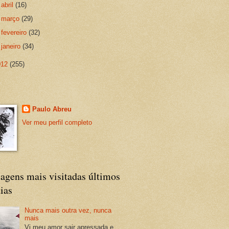
►
abril
(16)
►
março
(29)
►
fevereiro
(32)
►
janeiro
(34)
012
(255)
Paulo Abreu
Ver meu perfil completo
agens mais visitadas últimos
ias
Nunca mais outra vez, nunca
mais
Vi meu amor sair apressada e