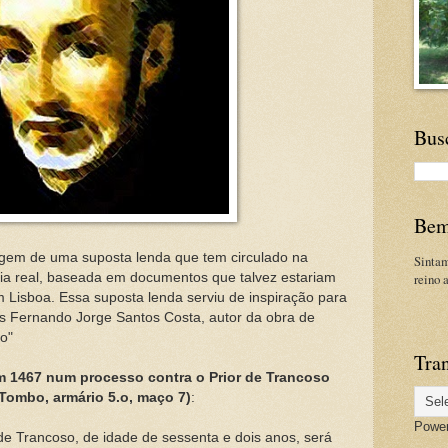
Bus
Bem
gem de uma suposta lenda que tem circulado na
Sinta
ria real, baseada em documentos que talvez estariam
reino 
 Lisboa. Essa
suposta lenda serviu de inspiração para
ês Fernando Jorge Santos Costa, autor da obra de
o"
Tran
em 1467 num processo contra o Prior de Trancoso
Tombo, armário 5.o, maço 7)
:
Powe
de Trancoso, de idade de sessenta e dois anos, será