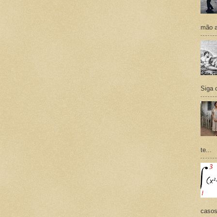
mão a
Siga 
te...
casos,