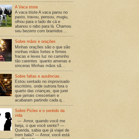
A Vaca triste
A vaca triste A vaca parou no
pasto, travou, pensou, mugiu,
olhou para o lado de cá e
abanou o rabo para lá. Chamou
seu bezerro com bramidos...
Sobre mãos e orações
Minhas orações são o que são
minhas mãos fortes e firmes
fracas e leves luz no caminho
tão carentes quanto amenas e
sinceras Minhas mãos sã...
Sobre faltas e ausências .
Estou sentado no improvisado
escritório, onde outrora fora o
quarto das crianças, que jurei
que jamais cresceriam e
acabaram partindo cada q...
Sobre Picles e o sentido da
vida
— Amor, quando você me
beija, o que você sente? —
Querida, sabia que já viajei de
trem bala? — Amor, você está