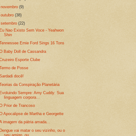
►
novembro
(9)
►
outubro
(38)
▼
setembro
(22)
Eu Nao Existo Sem Voce - Yeahwon
Shin
Tennessee Ernie Ford Sings 16 Tons
O Baby Doll de Cassandra
Cruzeiro Esporte Clube
Termo de Posse
Sardadi docê!
Teorias da Conspiração Planetária
Evoluindo Sempre: Amy Cuddy: Sua
linguagem corpora...
O Prior de Trancoso
O Apocalipse de Martha e Georgette
A imagem da pátria amada...
Dengue vai matar o seu vizinho, ou o
seu amigo, ou...