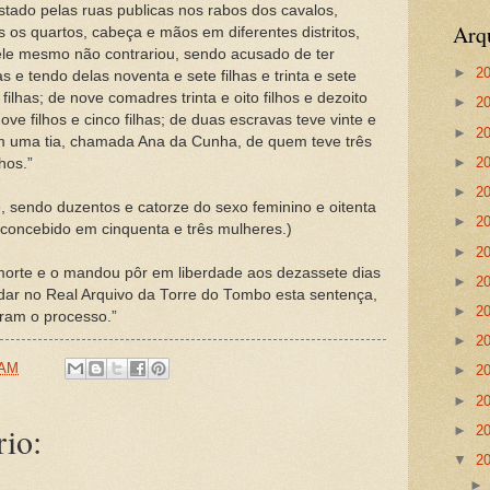
tado pelas ruas publicas nos rabos dos cavalos,
Arq
 os quartos, cabeça e mãos em diferentes distritos,
 ele mesmo não contrariou, sendo acusado de ter
►
2
 e tendo delas noventa e sete filhas e trinta e sete
 filhas; de nove comadres trinta e oito filhos e dezoito
►
2
ove filhos e cinco filhas; de duas escravas teve vinte e
►
2
com uma tia, chamada Ana da Cunha, de quem teve três
►
2
lhos.”
►
2
, sendo duzentos e catorze do sexo feminino e oitenta
►
2
 concebido em cinquenta e três mulheres.)
►
2
a morte e o mandou pôr em liberdade aos dezassete dias
►
2
ar no Real Arquivo da Torre do Tombo esta sentença,
►
2
ram o processo.”
►
2
 AM
►
2
►
2
io:
►
2
▼
2