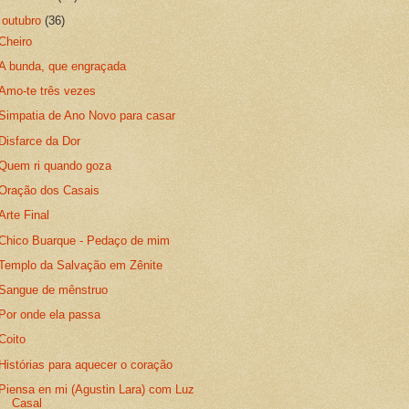
▼
outubro
(36)
Cheiro
A bunda, que engraçada
Amo-te três vezes
Simpatia de Ano Novo para casar
Disfarce da Dor
Quem ri quando goza
Oração dos Casais
Arte Final
Chico Buarque - Pedaço de mim
Templo da Salvação em Zênite
Sangue de mênstruo
Por onde ela passa
Coito
Histórias para aquecer o coração
Piensa en mi (Agustin Lara) com Luz
Casal