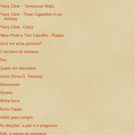
Patsy Cline ~ Tennessee Waltz
Patsy Cline - Three Cigarettes in an
Ashtray
Patsy Cline - Crazy
Nilton Pinto e Tom Carvalho - Piadas
Você me acha gostosa?
O reclame do reclame.
Sou...
Quarto em desordem
Visita (Virna G. Teixeira)
Monumento
Nuvens
Minha boca
Bicho Papão
Infeliz para sempre
As eleições, a paz e o progresso
Tetê, a garota de programa