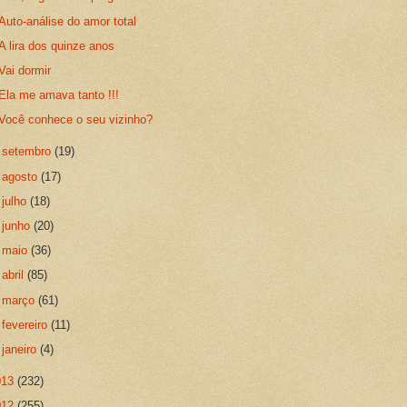
Auto-análise do amor total
A lira dos quinze anos
Vai dormir
Ela me amava tanto !!!
Você conhece o seu vizinho?
►
setembro
(19)
►
agosto
(17)
►
julho
(18)
►
junho
(20)
►
maio
(36)
►
abril
(85)
►
março
(61)
►
fevereiro
(11)
►
janeiro
(4)
013
(232)
012
(255)