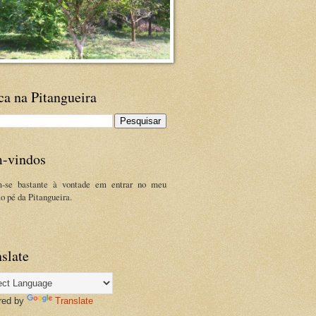
ca na Pitangueira
-vindos
m-se bastante à vontade em entrar no meu
ao pé da Pitangueira.
slate
red by
Translate