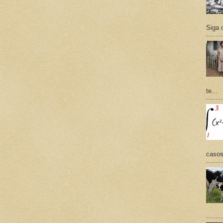
Siga 
te...
casos,