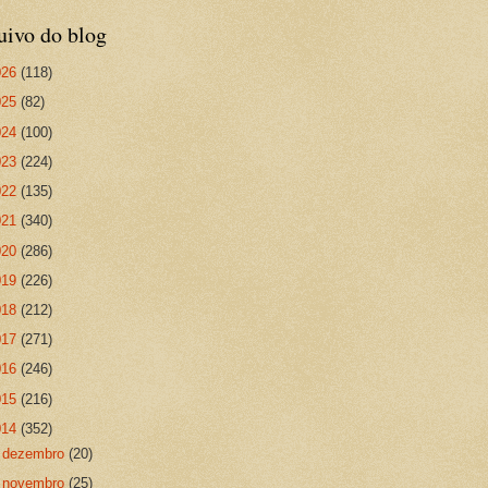
uivo do blog
026
(118)
025
(82)
024
(100)
023
(224)
022
(135)
021
(340)
020
(286)
019
(226)
018
(212)
017
(271)
016
(246)
015
(216)
014
(352)
►
dezembro
(20)
►
novembro
(25)