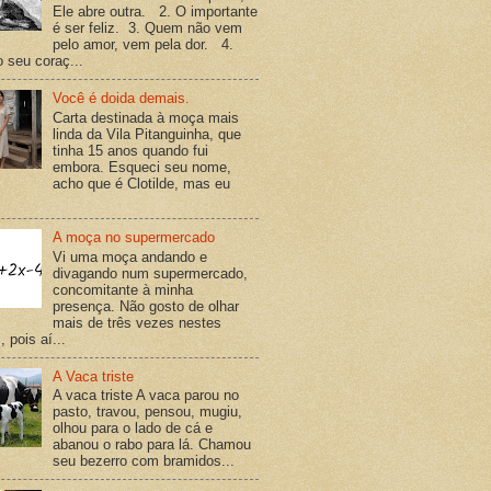
Ele abre outra. 2. O importante
é ser feliz. 3. Quem não vem
pelo amor, vem pela dor. 4.
o seu coraç...
Você é doida demais.
Carta destinada à moça mais
linda da Vila Pitanguinha, que
tinha 15 anos quando fui
embora. Esqueci seu nome,
acho que é Clotilde, mas eu
A moça no supermercado
Vi uma moça andando e
divagando num supermercado,
concomitante à minha
presença. Não gosto de olhar
mais de três vezes nestes
 pois aí...
A Vaca triste
A vaca triste A vaca parou no
pasto, travou, pensou, mugiu,
olhou para o lado de cá e
abanou o rabo para lá. Chamou
seu bezerro com bramidos...