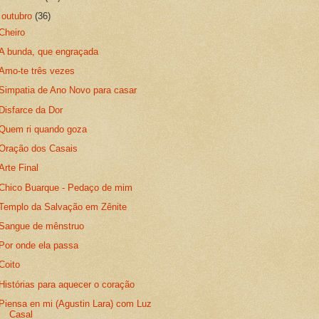
▼
outubro
(36)
Cheiro
A bunda, que engraçada
Amo-te três vezes
Simpatia de Ano Novo para casar
Disfarce da Dor
Quem ri quando goza
Oração dos Casais
Arte Final
Chico Buarque - Pedaço de mim
Templo da Salvação em Zênite
Sangue de mênstruo
Por onde ela passa
Coito
Histórias para aquecer o coração
Piensa en mi (Agustin Lara) com Luz
Casal