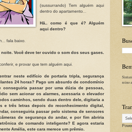
(sussurrando) Tem alguém aqui
dentro do apartamento...
Hã.. como é que é? Alguém
aqui dentro?
Bus
... fala baixo.
 noite. Você deve ter ouvido o som dos seus gases.
onferir, e provar que tem alguém aqui.
Bem
ntrar neste edifício de portaria tripla, segurança
Sinta
reino 
gilantes 24 horas? Pago um absurdo de condomínio
 conseguiria passar por uma dúzia de pessoas,
édio sem acionar os alarmes, acessaria o elevador
dos caminhos, sendo duas dentro dele, digitaria a
Tran
 e três letras depois do reconhecimento digital,
ndar, conseguiria passar pelo sistema de sensores
câmeras de segurança do andar, e por fim abriria
etrônica de comando inteligente? E agora estaria
Powe
ente Amélia, este cara merece um prêmio.