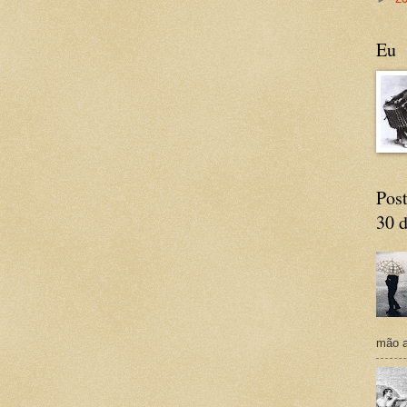
Eu
Post
30 d
mão a