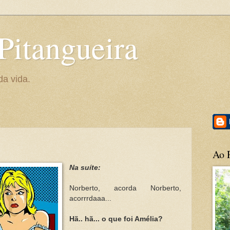
Pitangueira
da vida.
Ao P
Na suíte:
Norberto, acorda Norberto,
acorrrdaaa...
Hã.. hã... o que foi Amélia?