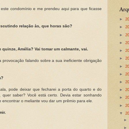
Arq
 este condomínio e me prendeu aqui para que ficasse
►
2
iscutindo relação às, que horas são?
►
2
►
2
►
2
e quinze, Amélia? Vai tomar um calmante, vai.
►
2
►
2
 provocação falando sobre a sua ineficiente obrigação
►
2
►
2
a?
►
2
sala, pode deixar que fecharei a porta do quarto e do
►
2
, quer saber? Você está certo. Devia estar sonhando
►
2
encontrar o meliante vou dar um prêmio para ele.
►
2
ir.
▼
2