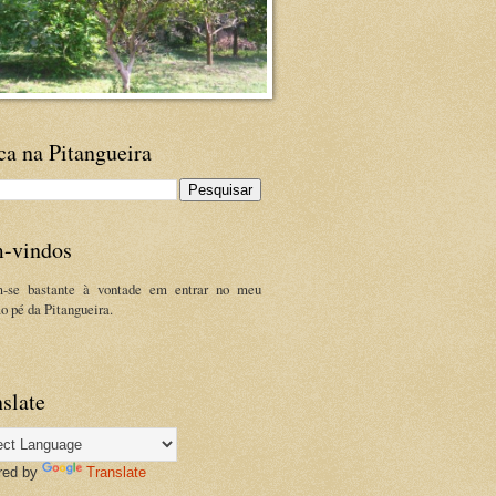
ca na Pitangueira
-vindos
m-se bastante à vontade em entrar no meu
ao pé da Pitangueira.
slate
red by
Translate