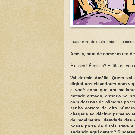
(sussurrando) fala baixo... pssssch
Amélia, para de comer muito de
É assim? É assim? Então eu vou c
Vai dormir, Amélia. Quem vai e
digital nos elevadores com vi
e você acha que um meliante
metade armada, entraria no pr
com dezenas de câmeras por to
senha correta de oito números
chegaria ao décimo primeiro a
de movimento, desviaria das 
nossa porta de dupla trava el
andando aqui dentro? Sinceram