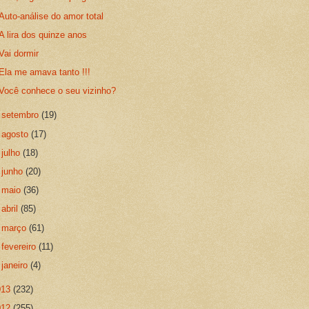
Auto-análise do amor total
A lira dos quinze anos
Vai dormir
Ela me amava tanto !!!
Você conhece o seu vizinho?
►
setembro
(19)
►
agosto
(17)
►
julho
(18)
►
junho
(20)
►
maio
(36)
►
abril
(85)
►
março
(61)
►
fevereiro
(11)
►
janeiro
(4)
013
(232)
012
(255)