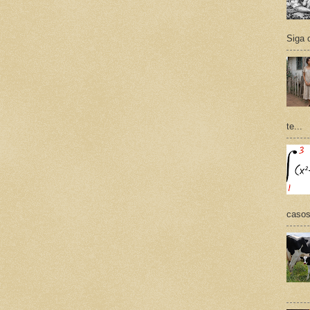
Siga 
te...
casos,