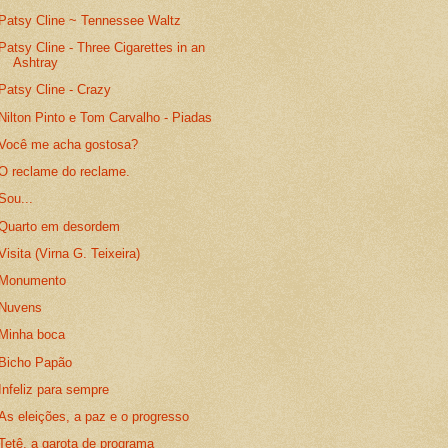
Patsy Cline ~ Tennessee Waltz
Patsy Cline - Three Cigarettes in an
Ashtray
Patsy Cline - Crazy
Nilton Pinto e Tom Carvalho - Piadas
Você me acha gostosa?
O reclame do reclame.
Sou...
Quarto em desordem
Visita (Virna G. Teixeira)
Monumento
Nuvens
Minha boca
Bicho Papão
Infeliz para sempre
As eleições, a paz e o progresso
Tetê, a garota de programa