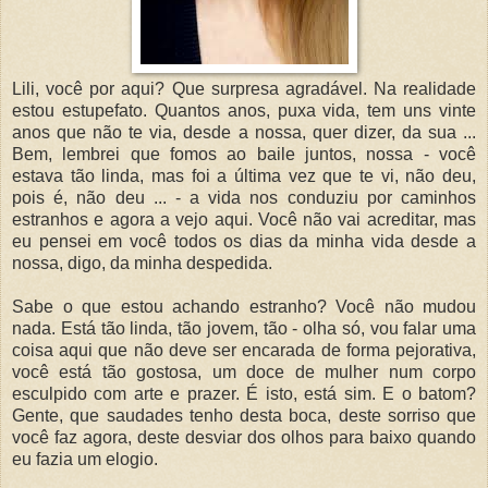
Lili, você por aqui? Que surpresa agradável. Na realidade
estou estupefato. Quantos anos, puxa vida, tem uns vinte
anos que não te via, desde a nossa, quer dizer, da sua ...
Bem, lembrei que fomos ao baile juntos, nossa - você
estava tão linda, mas foi a última vez que te vi, não deu,
pois é, não deu ... - a vida nos conduziu por caminhos
estranhos e agora a vejo aqui. Você não vai acreditar, mas
eu pensei em você todos os dias da minha vida desde a
nossa, digo, da minha despedida.
Sabe o que estou achando estranho? Você não mudou
nada. Está tão linda, tão jovem, tão - olha só, vou falar uma
coisa aqui que não deve ser encarada de forma pejorativa,
você está tão gostosa, um doce de mulher num corpo
esculpido com arte e prazer. É isto, está sim. E o batom?
Gente, que saudades tenho desta boca, deste sorriso que
você faz agora, deste desviar dos olhos para baixo quando
eu fazia um elogio.