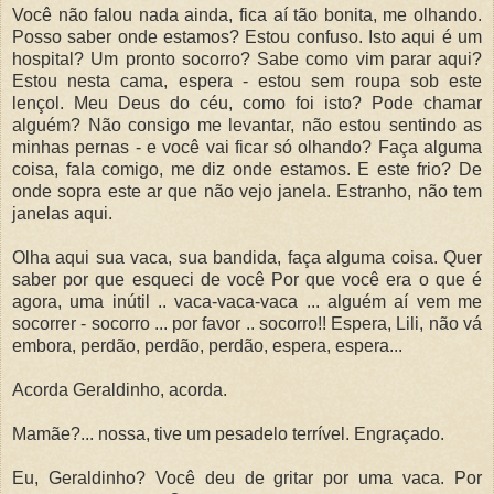
Você não falou nada ainda, fica aí tão bonita, me olhando.
Posso saber onde estamos? Estou confuso. Isto aqui é um
hospital? Um pronto socorro? Sabe como vim parar aqui?
Estou nesta cama, espera - estou sem roupa sob este
lençol. Meu Deus do céu, como foi isto? Pode chamar
alguém? Não consigo me levantar, não estou sentindo as
minhas pernas - e você vai ficar só olhando? Faça alguma
coisa, fala comigo, me diz onde estamos. E este frio? De
onde sopra este ar que não vejo janela. Estranho, não tem
janelas aqui.
Olha aqui sua vaca, sua bandida, faça alguma coisa. Quer
saber por que esqueci de você Por que você era o que é
agora, uma inútil .. vaca-vaca-vaca ... alguém aí vem me
socorrer - socorro ... por favor .. socorro!! Espera, Lili, não vá
embora, perdão, perdão, perdão, espera, espera...
Acorda Geraldinho, acorda.
Mamãe?... nossa, tive um pesadelo terrível. Engraçado.
Eu, Geraldinho? Você deu de gritar por uma vaca. Por