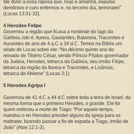
Ide dizer a essa raposa que, hoje e amanhã, expulso
demônios e curo enfermos e, no terceiro dia, terminarei”
(Lucas 13:31-32).
4 Herodes Felipe
Governou a região que ficava a nordeste do lago da
Galileia, isto é, Itureia, Gaulanites, Bataneia, Traconites e
Auranites do ano de 4 a.C a 34 d.C. Temos na Bíblia um
relato de Lucas sobre ele: “No décimo quinto ano do
reinado de Tibério César, sendo Pôncio Pilatos governador
da Judeia, Herodes, tetrarca da Galileia, seu irmão Filipe,
tetrarca da região da Itureia e Traconites, e Lisânias,
tetrarca de Abilene” (Lucas 3:1)
5 Herodes Agripa I
Governou de 41 d.C a 44 d.C sobre toda a terra de Israel, da
mesma forma que o primeiro Herodes, o grande. Ele foi
quem ordenou a morte de Tiago: “Por aquele tempo,
mandou o rei Herodes prender alguns da igreja para os
maltratar, fazendo passar a fio de espada a Tiago, irmão de
João” (Atos 12:1-2).