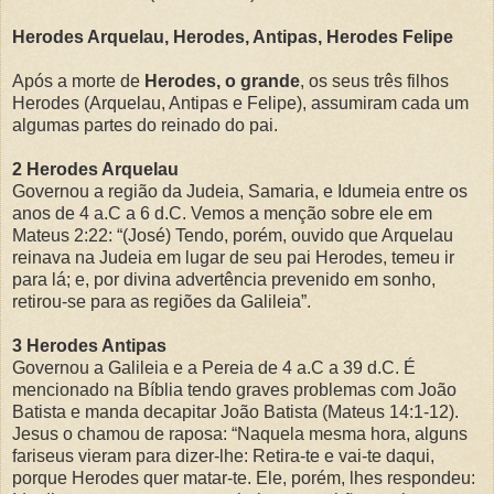
Herodes Arquelau, Herodes, Antipas, Herodes Felipe
Após a morte de
Herodes, o grande
, os seus três filhos
Herodes (Arquelau, Antipas e Felipe), assumiram cada um
algumas partes do reinado do pai.
2 Herodes Arquelau
Governou a região da Judeia, Samaria, e Idumeia entre os
anos de 4 a.C a 6 d.C. Vemos a menção sobre ele em
Mateus 2:22: “(José) Tendo, porém, ouvido que Arquelau
reinava na Judeia em lugar de seu pai Herodes, temeu ir
para lá; e, por divina advertência prevenido em sonho,
retirou-se para as regiões da Galileia”.
3 Herodes Antipas
Governou a Galileia e a Pereia de 4 a.C a 39 d.C. É
mencionado na Bíblia tendo graves problemas com João
Batista e manda decapitar João Batista (Mateus 14:1-12).
Jesus o chamou de raposa: “Naquela mesma hora, alguns
fariseus vieram para dizer-lhe: Retira-te e vai-te daqui,
porque Herodes quer matar-te. Ele, porém, lhes respondeu: