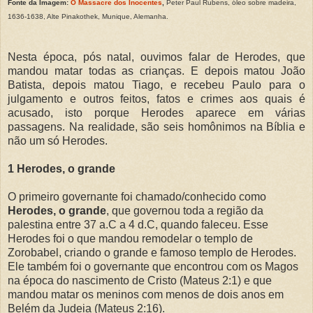
Fonte da Imagem:
O Massacre dos Inocentes
,
Peter Paul Rubens, óleo sobre madeira,
1636-1638, Alte Pinakothek, Munique, Alemanha.
Nesta época, pós natal, ouvimos falar de Herodes, que
mandou matar todas as crianças. E depois matou João
Batista, depois matou Tiago, e recebeu Paulo para o
julgamento e outros feitos, fatos e crimes aos quais é
acusado, isto porque Herodes aparece em várias
passagens. Na realidade, são seis homônimos na Bíblia e
não um só Herodes.
1 Herodes, o grande
O primeiro governante foi chamado/conhecido como
Herodes, o grande
, que governou toda a região da
palestina entre 37 a.C a 4 d.C, quando faleceu. Esse
Herodes foi o que mandou remodelar o templo de
Zorobabel, criando o grande e famoso templo de Herodes.
Ele também foi o governante que encontrou com os Magos
na época do nascimento de Cristo (Mateus 2:1) e que
mandou matar os meninos com menos de dois anos em
Belém da Judeia (Mateus 2:16).