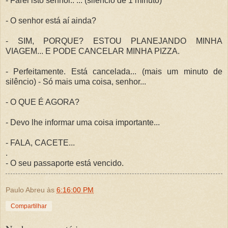
- Farei isto senhor.. ... (silêncio de 1 minuto)
- O senhor está aí ainda?
- SIM, PORQUE? ESTOU PLANEJANDO MINHA
VIAGEM... E PODE CANCELAR MINHA PIZZA.
- Perfeitamente. Está cancelada... (mais um minuto de
silêncio) - Só mais uma coisa, senhor...
- O QUE É AGORA?
- Devo lhe informar uma coisa importante...
- FALA, CACETE...
.
- O seu passaporte está vencido.
Paulo Abreu
às
6:16:00 PM
Compartilhar