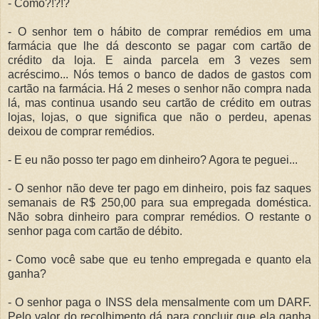
- Como?!?!?
- O senhor tem o hábito de comprar remédios em uma
farmácia que lhe dá desconto se pagar com cartão de
crédito da loja. E ainda parcela em 3 vezes sem
acréscimo... Nós temos o banco de dados de gastos com
cartão na farmácia. Há 2 meses o senhor não compra nada
lá, mas continua usando seu cartão de crédito em outras
lojas, lojas, o que significa que não o perdeu, apenas
deixou de comprar remédios.
- E eu não posso ter pago em dinheiro? Agora te peguei...
- O senhor não deve ter pago em dinheiro, pois faz saques
semanais de R$ 250,00 para sua empregada doméstica.
Não sobra dinheiro para comprar remédios. O restante o
senhor paga com cartão de débito.
- Como você sabe que eu tenho empregada e quanto ela
ganha?
- O senhor paga o INSS dela mensalmente com um DARF.
Pelo valor do recolhimento dá para concluir que ela ganha