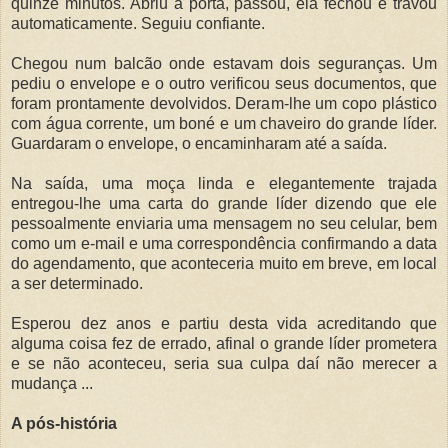
quinze minutos. Abriu a porta, passou, ela fechou e travou
automaticamente. Seguiu confiante.
Chegou num balcão onde estavam dois seguranças. Um
pediu o envelope e o outro verificou seus documentos, que
foram prontamente devolvidos. Deram-lhe um copo plástico
com água corrente, um boné e um chaveiro do grande líder.
Guardaram o envelope, o encaminharam até a saída.
Na saída, uma moça linda e elegantemente trajada
entregou-lhe uma carta do grande líder dizendo que ele
pessoalmente enviaria uma mensagem no seu celular, bem
como um e-mail e uma correspondência confirmando a data
do agendamento, que aconteceria muito em breve, em local
a ser determinado.
Esperou dez anos e partiu desta vida acreditando que
alguma coisa fez de errado, afinal o grande líder prometera
e se não aconteceu, seria sua culpa daí não merecer a
mudança ...
A pós-história