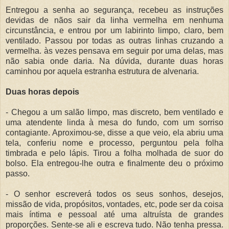
Entregou a senha ao segurança, recebeu as instruções
devidas de nãos sair da linha vermelha em nenhuma
circunstância, e entrou por um labirinto limpo, claro, bem
ventilado. Passou por todas as outras linhas cruzando a
vermelha. às vezes pensava em seguir por uma delas, mas
não sabia onde daria. Na dúvida, durante duas horas
caminhou por aquela estranha estrutura de alvenaria.
Duas horas depois
- Chegou a um salão limpo, mas discreto, bem ventilado e
uma atendente linda à mesa do fundo, com um sorriso
contagiante. Aproximou-se, disse a que veio, ela abriu uma
tela, conferiu nome e processo, perguntou pela folha
timbrada e pelo lápis. Tirou a folha molhada de suor do
bolso. Ela entregou-lhe outra e finalmente deu o próximo
passo.
- O senhor escreverá todos os seus sonhos, desejos,
missão de vida, propósitos, vontades, etc, pode ser da coisa
mais íntima e pessoal até uma altruísta de grandes
proporções. Sente-se ali e escreva tudo. Não tenha pressa.