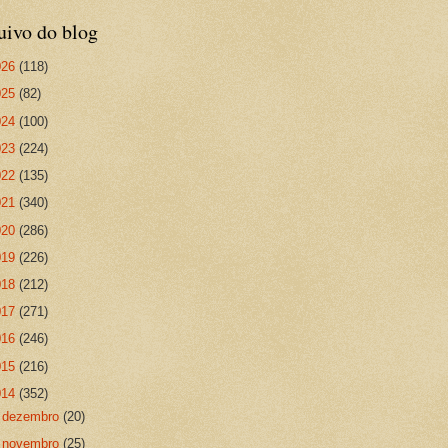
uivo do blog
026
(118)
025
(82)
024
(100)
023
(224)
022
(135)
021
(340)
020
(286)
019
(226)
018
(212)
017
(271)
016
(246)
015
(216)
014
(352)
►
dezembro
(20)
►
novembro
(25)