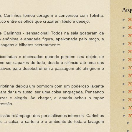
Arq
a, Carlinhos tomou coragem e conversou com Telinha.
►
2
co entre os olhos que cruzaram libido e desejo.
►
2
 Carlinhos - sensacional! Todos na sala gostaram da
►
2
a anônima e apagada figura, apaixonada pelo moço, a
►
2
sagens e bilhetes secretamente.
►
2
ixonadas e obcecadas quando perdem seu objeto de
►
2
em ser capazes de tudo, desde o silêncio até uma das
►
2
ssíveis para desobstruírem a passagem até atingirem o
►
2
►
2
rlotinha deixou um bombom com um poderoso laxante
►
2
 para dar um susto, ser uma coisa engraçada. Pensando
azer e alegria. Ao chegar, a amada achou o rapaz
►
2
ressão.
►
2
ssão relâmpago dos peristaltismos intensos. Carlinhos
▼
2
u a calça, a carteira e o ambiente de toda a lavagem