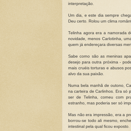
interpretação.
Um dia, e este dia sempre cheg
Deu certo. Rolou um clima românti
Telinha agora era a namorada de
novidade, menos Carlotinha, um
quem já endereçara diversas men
Sabe como são as meninas apa
desejo para outra próxima - pod
mais cruéis torturas e abusos po
alvo da sua paixão.
Numa bela manhã de outono, Ca
na carteira de Carlinhos. Era só
ser de Telinha, comeu com pr
estranho, mas poderia ser só imp
Mas não era impressão, era a pre
borrou-se todo ali mesmo, enche
intestinal pela qual ficou exposto.