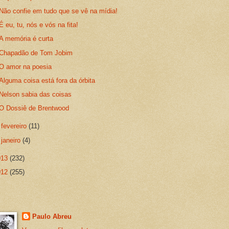
Não confie em tudo que se vê na mídia!
É eu, tu, nós e vós na fita!
A memória é curta
Chapadão de Tom Jobim
O amor na poesia
Alguma coisa está fora da órbita
Nelson sabia das coisas
O Dossiê de Brentwood
►
fevereiro
(11)
►
janeiro
(4)
013
(232)
012
(255)
Paulo Abreu