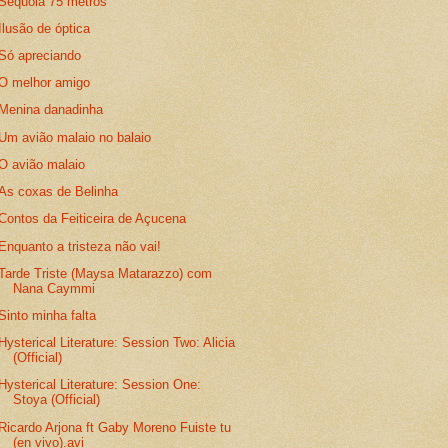
Sequoia 75 metros
Ilusão de óptica
Só apreciando
O melhor amigo
Menina danadinha
Um avião malaio no balaio
O avião malaio
As coxas de Belinha
Contos da Feiticeira de Açucena
Enquanto a tristeza não vai!
Tarde Triste (Maysa Matarazzo) com
Nana Caymmi
Sinto minha falta
Hysterical Literature: Session Two: Alicia
(Official)
Hysterical Literature: Session One:
Stoya (Official)
Ricardo Arjona ft Gaby Moreno Fuiste tu
(en vivo).avi