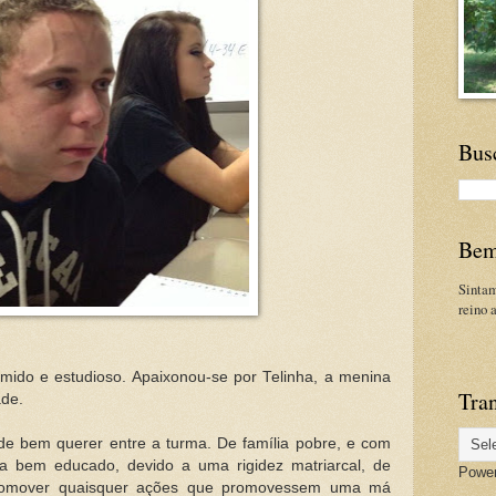
Bus
Bem
Sinta
reino 
mido e estudioso. Apaixonou-se por Telinha, a menina
Tran
ade.
e bem querer entre a turma. De família pobre, e com
ra bem educado, devido a uma rigidez matriarcal, de
Powe
romover quaisquer ações que promovessem uma má