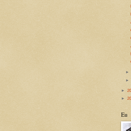
►
2
►
2
Eu