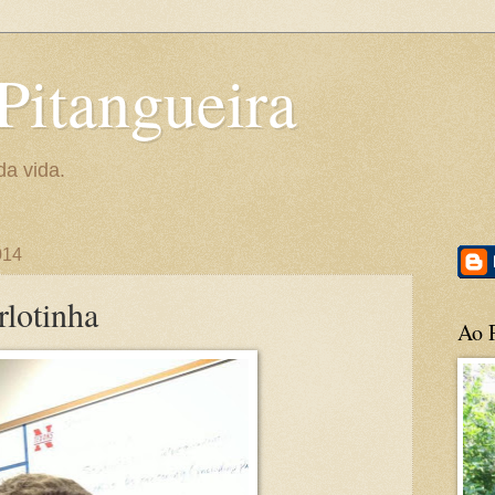
Pitangueira
da vida.
014
rlotinha
Ao P