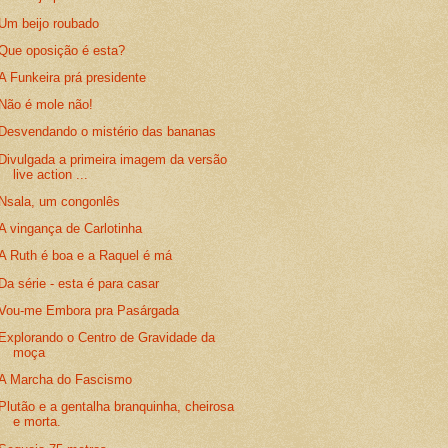
Um beijo roubado
Que oposição é esta?
A Funkeira prá presidente
Não é mole não!
Desvendando o mistério das bananas
Divulgada a primeira imagem da versão
live action ...
Nsala, um congonlês
A vingança de Carlotinha
A Ruth é boa e a Raquel é má
Da série - esta é para casar
Vou-me Embora pra Pasárgada
Explorando o Centro de Gravidade da
moça
A Marcha do Fascismo
Plutão e a gentalha branquinha, cheirosa
e morta.