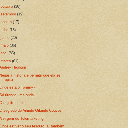
►
outubro
(36)
►
setembro
(19)
►
agosto
(17)
►
julho
(18)
►
junho
(20)
►
maio
(36)
►
abril
(85)
▼
março
(61)
Audrey Hepburn
Negar a história é permitir que ela se
repita
Onde está o Tommy?
Só tirando uma onda
O sujeito oculto
O segredo de Arlindo Orlando Couves
A virgem do Telemarketing
Onde estiver o seu tesouro, aí também