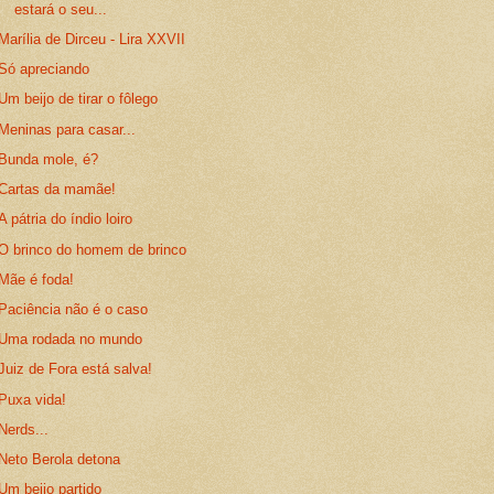
estará o seu...
Marília de Dirceu - Lira XXVII
Só apreciando
Um beijo de tirar o fôlego
Meninas para casar...
Bunda mole, é?
Cartas da mamãe!
A pátria do índio loiro
O brinco do homem de brinco
Mãe é foda!
Paciência não é o caso
Uma rodada no mundo
Juiz de Fora está salva!
Puxa vida!
Nerds...
Neto Berola detona
Um beijo partido