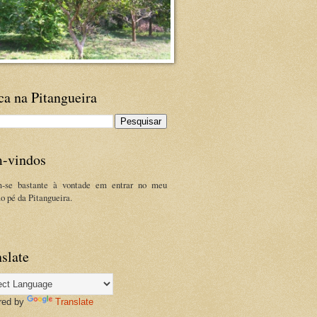
ca na Pitangueira
-vindos
m-se bastante à vontade em entrar no meu
ao pé da Pitangueira.
slate
red by
Translate