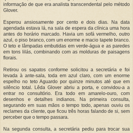
informação de que era analista transcendental pelo método
Glover.
Esperou ansiosamente por cento e dois dias. Na data
agendada estava lá, na sala de espera da clínica uma hora
antes do horário marcado. Havia um sofá vermelho, outro
azul, o piso branco, com um enorme e macio tapete branco.
O teto e lâmpadas embutidas em verde-água e as paredes
em tons lilás, combinando com as molduras de paisagens
florais.
Retirou os sapatos conforme solicitou a secretária e foi
levada à ante-sala, toda em azul claro, com um enorme
espelho no teto Aguardo por quinze minutos até que em
silêncio total. Lêda Glover abriu a porta, e convidou-a a
entrar no consultório. Era todo em amarelo-ouro, com
desenhos e detalhes indianos. Na primeira consulta,
segurando em suas mãos o tempo todo, apenas ouviu os
reclames da cliente, que ficou três horas falando de si, sem
perceber que o tempo passara.
Na segunda consulta, a secretária pediu para trocar sua