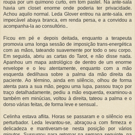
roupa por um quimono curto, em tom pastel. Na ante-sala
havia um closet enorme onde poderia ter privacidade.
Achou aquilo normal. Leda Glover entrou na ante-sala. em
impecável abaya branca, em renda persa, e a convidou a
acompanha-la ao consultório..
Ficou em pé e depois deitada, enquanto a terapeuta
promovia uma longa sessão de imposição trans-energética
com as mãos, tateando suavemente por todo o seu corpo.
Em seguida, abriu as cartas do Tarot, e não disse nada.
Apanhou um mapa astrológico de dentro de um enorme
envelope e o leu atentamente, enquanto com a mão
esquerda dedilhava sobre a palma da mão direita da
paciente. Ao término, ainda em silêncio, olhou de forma
atenta para a sua mão, pegou uma lupa, passou traço por
traço detalhadamente, pediu a mão esquerda, examinou-a
também em minúcias, voltou à direita, tateou a palma e o
dorso várias feitas, de forma leve e sensual..
Celinha estava aflita. Horas se passaram e o silêncio era
perturbador. Leda levantou-se, abraçou-a com firmeza e
delicadeza e mantiveram-se nesta posição por vários
minutos. Sussurrou para retornar na semana seguinte, na